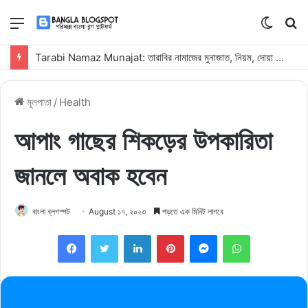
মেনু
Switch
কি
skin
সার্
Tarabi Namaz Munajat: তারাবির নামাজের মুনাজাত, নিয়ম, দোয়া ও ফজিলত
কর
মূলপাতা
/
Health
আপাং গাছের শিকড়ের উপকারিতা
জানলে অবাক হবেন
বাংলা ব্লগস্পট
August ১৭, ২০২৩
পড়তে এক মিনিট লাগবে
Facebook
Twitter
LinkedIn
Pinterest
Messenger
WhatsApp