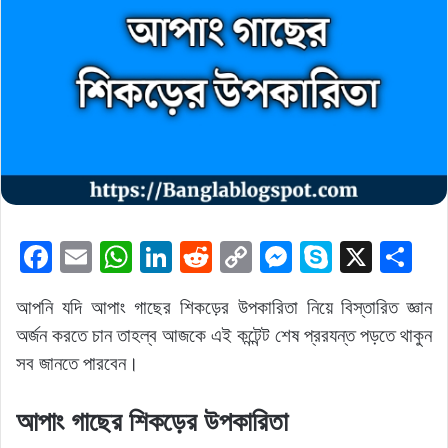
F
E
W
Li
R
C
M
S
X
S
a
m
h
n
e
o
e
k
h
আপনি যদি আপাং গাছের শিকড়ের উপকারিতা নিয়ে বিস্তারিত জ্ঞান
c
ai
at
k
d
p
s
y
ar
অর্জন করতে চান তাহল্ব আজকে এই কন্টেন্ট শেষ প্ররযন্ত পড়তে থাকুন
e
l
s
e
di
y
s
p
e
সব জানতে পারবেন।
b
A
dI
t
Li
e
e
o
p
n
n
n
আপাং গাছের শিকড়ের উপকারিতা