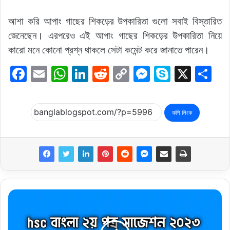
আশা করি আপাং গাছের শিকড়ের উপকারিতা গুলো সবাই বিস্তারিত
জেনেছেন। এরপরেও এই আপাং গাছের শিকড়ের উপকারিতা নিয়ে
কারো মনে কোনো প্রশ্ন থাকলে সেটা কমেন্ট করে জানাতে পারেন।
F
E
W
Li
R
C
M
S
X
S
a
m
h
n
e
o
e
k
h
c
ai
at
k
d
p
s
y
ar
কপি লিংক
e
l
s
e
di
y
s
p
e
b
A
dI
t
Li
e
e
o
p
n
n
n
o
p
k
g
k
er