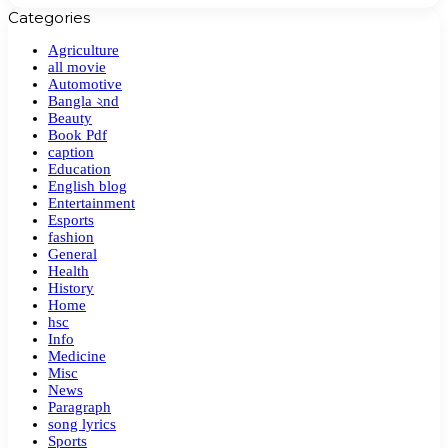
Categories
Agriculture
all movie
Automotive
Bangla ২nd
Beauty
Book Pdf
caption
Education
English blog
Entertainment
Esports
fashion
General
Health
History
Home
hsc
Info
Medicine
Misc
News
Paragraph
song lyrics
Sports