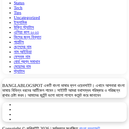
Status
Tech
Tips
Uncategorized
ইসলামিক
উক্তি স্ট্যাটাস
এশিয়া কাপ ২০২৩
কিসের জন্য বিখ্যাত
গার্মেন্টস
ছেলেদের নাম
নাম আইডিয়া
ফেসবুক নাম
বোর্ড প্রশ্ন সমাধান
মেয়েদের নাম
স্ট্যাটাস
BANGLABLOGSPOT একটি বাংলা ভাষার ব্লগ ওয়েবসাইট। এখানে আপনারা বাংলা
ভাষায় বিভিন্ন ধরনের আর্টিকেল পাবেন। সাইটটি আমরা যথাসম্ভব পরিষ্কার ও পরিচ্ছন্ন
রাখার চেষ্টা করব। আমাদের কন্টেন্ট গুলো ভালো লাগলে কমেন্ট করে জানাবেন
Facebook
YouTube
Telegram
WhatsApp
Copyright © কপিরাইট 2026 | সর্বস্বত্ব সংরক্ষিত
বাংলা ব্লগস্পট