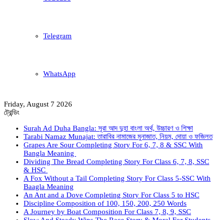
Telegram
WhatsApp
Friday, August 7 2026
ট্রেন্ডিং
Surah Ad Duha Bangla: সূরা আদ দুহা বাংলা অর্থ, উচ্চারণ ও শিক্ষা
Tarabi Namaz Munajat: তারাবির নামাজের মুনাজাত, নিয়ম, দোয়া ও ফজিলত
Grapes Are Sour Completing Story For 6, 7, 8 & SSC With
Bangla Meaning
Dividing The Bread Completing Story For Class 6, 7, 8, SSC
& HSC
A Fox Without a Tail Completing Story For Class 5-SSC With
Baagla Meaning
An Ant and a Dove Completing Story For Class 5 to HSC
Discipline Composition of 100, 150, 200, 250 Words
A Journey by Boat Composition For Class 7, 8, 9, SSC