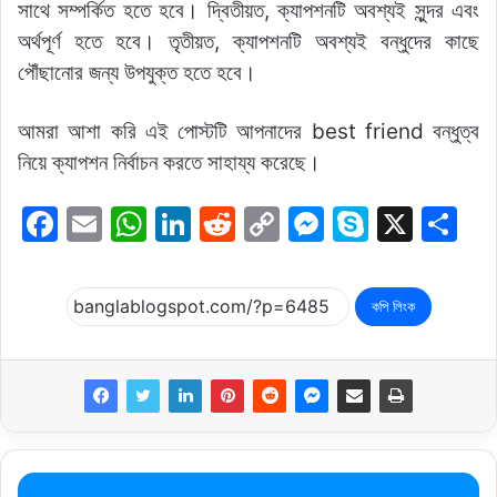
সাথে সম্পর্কিত হতে হবে। দ্বিতীয়ত, ক্যাপশনটি অবশ্যই সুন্দর এবং
অর্থপূর্ণ হতে হবে। তৃতীয়ত, ক্যাপশনটি অবশ্যই বন্ধুদের কাছে
পৌঁছানোর জন্য উপযুক্ত হতে হবে।
আমরা আশা করি এই পোস্টটি আপনাদের best friend বন্ধুত্ব
নিয়ে ক্যাপশন নির্বাচন করতে সাহায্য করেছে।
F
E
W
Li
R
C
M
S
X
S
a
m
h
n
e
o
e
k
h
c
ai
at
k
d
p
s
y
ar
কপি লিংক
e
l
s
e
di
y
s
p
e
b
A
dI
t
Li
e
e
o
p
n
n
n
o
p
k
g
k
er