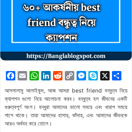
F
E
W
Li
R
C
M
S
X
S
a
m
h
n
e
o
e
k
h
আসসালামু আলাইকুম, আজ আমরা best friend বন্ধুত্ব নিয়ে
c
ai
at
k
d
p
s
y
ar
ক্যাপশন গুলো নিয়ে আলোচনা করব। বন্ধুত্ব হল জীবনের একটি
e
l
s
e
di
y
s
p
e
গুরুত্বপূর্ণ অংশ। বন্ধুরা আমাদের ভালো সময়ে এবং খারাপ সময়ে
b
A
dI
t
Li
e
e
পাশে থাকে। তারা আমাদের হাসায়, কাঁদায়, এবং আমাদের জীবনকে
o
p
n
n
n
আরও অর্থবহ করে তোলে।