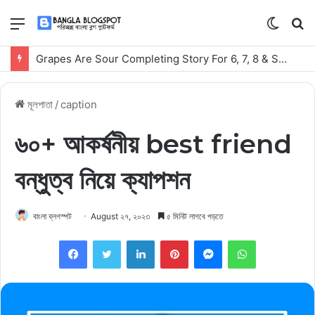
মেনু
Switch
কি
skin
সার্
Grapes Are Sour Completing Story For 6, 7, 8 & SSC With Bangla Meaning
কর
মূলপাতা
/
caption
৬০+ আকর্ষনীয় best friend
বন্ধুত্ব নিয়ে ক্যাপশন
বাংলা ব্লগস্পট
August ২৭, ২০২৩
৫ মিনিট লাগবে পড়তে
Facebook
Twitter
LinkedIn
Pinterest
Messenger
WhatsApp