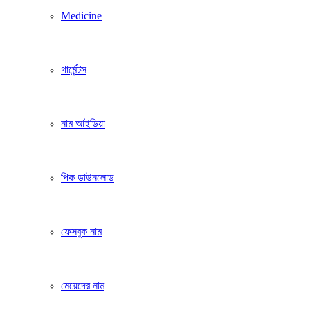
Medicine
গার্মেন্টস
নাম আইডিয়া
পিক ডাউনলোড
ফেসবুক নাম
মেয়েদের নাম