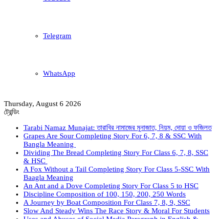
Telegram
WhatsApp
Thursday, August 6 2026
ট্রেন্ডিং
Tarabi Namaz Munajat: তারাবির নামাজের মুনাজাত, নিয়ম, দোয়া ও ফজিলত
Grapes Are Sour Completing Story For 6, 7, 8 & SSC With
Bangla Meaning
Dividing The Bread Completing Story For Class 6, 7, 8, SSC
& HSC
A Fox Without a Tail Completing Story For Class 5-SSC With
Baagla Meaning
An Ant and a Dove Completing Story For Class 5 to HSC
Discipline Composition of 100, 150, 200, 250 Words
A Journey by Boat Composition For Class 7, 8, 9, SSC
Slow And Steady Wins The Race Story & Moral For Students