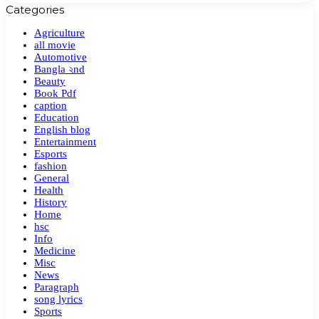
Categories
Agriculture
all movie
Automotive
Bangla ২nd
Beauty
Book Pdf
caption
Education
English blog
Entertainment
Esports
fashion
General
Health
History
Home
hsc
Info
Medicine
Misc
News
Paragraph
song lyrics
Sports