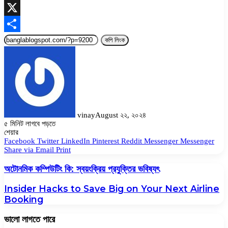
Skype
X
Share
কপি লিংক
vinay
August ২২, ২০২৪
৫ মিনিট লাগবে পড়তে
Facebook
Twitter
LinkedIn
Pinterest
Messenger
Messenger
WhatsApp
শেয়ার
Facebook
Twitter
LinkedIn
Pinterest
Reddit
Messenger
Messenger
Share via Email
Print
অটোনমিক কম্পিউটিং কি: স্বয়ংক্রিয় প্রযুক্তির ভবিষ্যৎ
Insider Hacks to Save Big on Your Next Airline
Booking
ভালো লাগতে পারে