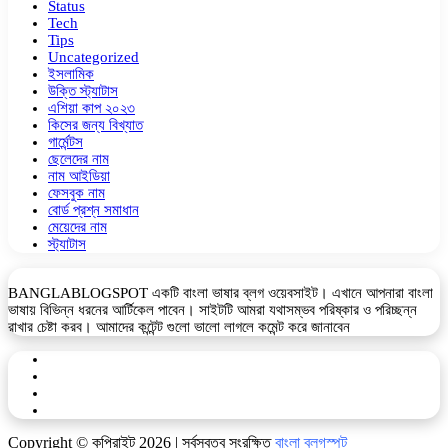
Status
Tech
Tips
Uncategorized
ইসলামিক
উক্তি স্ট্যাটাস
এশিয়া কাপ ২০২৩
কিসের জন্য বিখ্যাত
গার্মেন্টস
ছেলেদের নাম
নাম আইডিয়া
ফেসবুক নাম
বোর্ড প্রশ্ন সমাধান
মেয়েদের নাম
স্ট্যাটাস
BANGLABLOGSPOT একটি বাংলা ভাষার ব্লগ ওয়েবসাইট। এখানে আপনারা বাংলা
ভাষায় বিভিন্ন ধরনের আর্টিকেল পাবেন। সাইটটি আমরা যথাসম্ভব পরিষ্কার ও পরিচ্ছন্ন
রাখার চেষ্টা করব। আমাদের কন্টেন্ট গুলো ভালো লাগলে কমেন্ট করে জানাবেন
Facebook
YouTube
Telegram
WhatsApp
Copyright © কপিরাইট 2026 | সর্বস্বত্ব সংরক্ষিত
বাংলা ব্লগস্পট