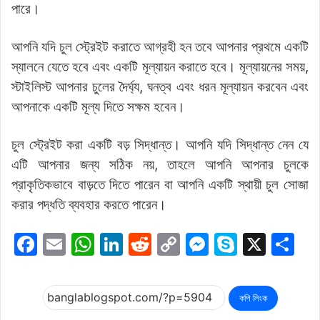
পারে।
আপনি যদি চুল স্ট্রেইট করাতে আগ্রহী হন তবে আপনার প্রথমে একটি
স্যালনে যেতে হবে এবং একটি মূল্যায়ন করাতে হবে। মূল্যায়নের সময়,
স্টাইলিস্ট আপনার চুলের দৈর্ঘ্য, ঘনত্ব এবং ধরন মূল্যায়ন করবেন এবং
আপনাকে একটি মূল্য দিতে সক্ষম হবেন।
চুল স্ট্রেইট করা একটি বড় সিদ্ধান্ত। আপনি যদি সিদ্ধান্ত নেন যে
এটি আপনার জন্য সঠিক নয়, তাহলে আপনি আপনার চুলকে
প্রাকৃতিকভাবে বাড়তে দিতে পারেন বা আপনি একটি স্থায়ী চুল সোজা
করার পদ্ধতি ব্যবহার করতে পারেন।
F
E
W
Li
R
C
M
S
X
S
a
m
h
n
e
o
e
k
h
c
ai
at
k
d
p
s
y
ar
কপি লিংক
e
l
s
e
di
y
s
p
e