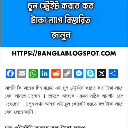
F
E
W
Li
R
C
M
S
X
S
a
m
h
n
e
o
e
k
h
আপনি কি অনেক দিন ধরেই এই চুল স্ট্রেইট করতে কত টাকা লাগে
c
ai
at
k
d
p
s
y
ar
সেটা জানতে চাচ্ছেন । তাহলে আজকে একদম সঠিক জায়গায় চলে
e
l
s
e
di
y
s
p
e
এসেছেন । চলুন এখন আমরা এই চুল স্ট্রেইট করতে কত টাকা লাগে
b
A
dI
t
Li
e
e
সেটা জেনে আশি।
o
p
n
n
n