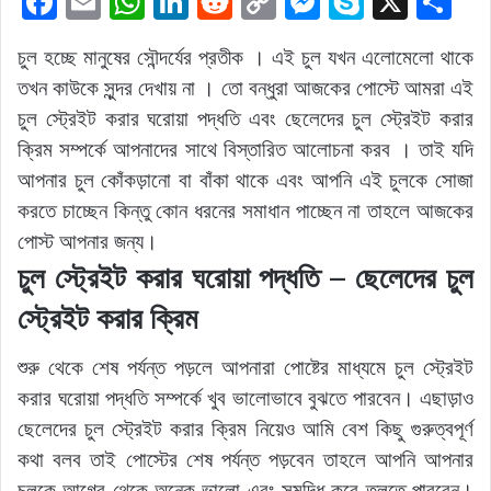
F
E
W
Li
R
C
M
S
X
S
a
m
h
n
e
o
e
k
h
চুল হচ্ছে মানুষের সৌন্দর্যের প্রতীক । এই চুল যখন এলোমেলো থাকে
c
ai
at
k
d
p
s
y
ar
তখন কাউকে সুন্দর দেখায় না । তো বন্ধুরা আজকের পোস্টে আমরা এই
e
l
s
e
di
y
s
p
e
চুল স্ট্রেইট করার ঘরোয়া পদ্ধতি এবং ছেলেদের চুল স্ট্রেইট করার
b
A
dI
t
Li
e
e
ক্রিম সম্পর্কে আপনাদের সাথে বিস্তারিত আলোচনা করব । তাই যদি
o
p
n
n
n
আপনার চুল কোঁকড়ানো বা বাঁকা থাকে এবং আপনি এই চুলকে সোজা
o
p
k
g
করতে চাচ্ছেন কিন্তু কোন ধরনের সমাধান পাচ্ছেন না তাহলে আজকের
k
er
পোস্ট আপনার জন্য।
চুল স্ট্রেইট করার ঘরোয়া পদ্ধতি – ছেলেদের চুল
স্ট্রেইট করার ক্রিম
শুরু থেকে শেষ পর্যন্ত পড়লে আপনারা পোষ্টের মাধ্যমে চুল স্ট্রেইট
করার ঘরোয়া পদ্ধতি সম্পর্কে খুব ভালোভাবে বুঝতে পারবেন। এছাড়াও
ছেলেদের চুল স্ট্রেইট করার ক্রিম নিয়েও আমি বেশ কিছু গুরুত্বপূর্ণ
কথা বলব তাই পোস্টের শেষ পর্যন্ত পড়বেন তাহলে আপনি আপনার
চুলকে আগের থেকে অনেক ভালো এবং সমৃদ্ধি করে তুলতে পারবেন।