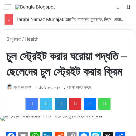
মেনু
Switch
কি
skin
সার্
Tarabi Namaz Munajat: তারাবির নামাজের মুনাজাত, নিয়ম, দোয়া ও ফজিলত
কর
মূলপাতা
/
Health
চুল স্ট্রেইট করার ঘরোয়া পদ্ধতি –
ছেলেদের চুল স্ট্রেইট করার ক্রিম
বাংলা ব্লগস্পট
July ১৯, ২০২৩
৭ মিনিট লাগবে পড়তে
Facebook
Twitter
LinkedIn
Pinterest
Messenger
WhatsApp