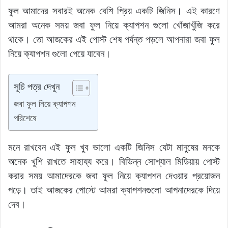
a
m
h
n
e
o
e
k
h
ফুল আমাদের সবারই অনেক বেশি প্রিয় একটি জিনিস। এই কারণে
c
ai
at
k
d
p
s
y
ar
আমরা অনেক সময় জবা ফুল নিয়ে ক্যাপশন গুলো খোঁজাখুঁজি করে
e
l
s
e
di
y
s
p
e
থাকে। তো আজকের এই পোস্ট শেষ পর্যন্ত পড়লে আপনারা জবা ফুল
b
A
dI
t
Li
e
e
নিয়ে ক্যাপশন গুলো পেয়ে যাবেন।
o
p
n
n
n
o
p
k
g
সূচি পত্র দেখুন
k
er
জবা ফুল নিয়ে ক্যাপশন
পরিশেষে
মনে রাখবেন এই ফুল খুব ভালো একটি জিনিস যেটা মানুষের মনকে
অনেক খুশি রাখতে সাহায্য করে। বিভিন্ন সোশ্যাল মিডিয়ায় পোস্ট
করার সময় আমাদেরকে জবা ফুল নিয়ে ক্যাপশন দেওয়ার প্রয়োজন
পড়ে। তাই আজকের পোস্টে আমরা ক্যাপশনগুলো আপনাদেরকে দিয়ে
দেব।