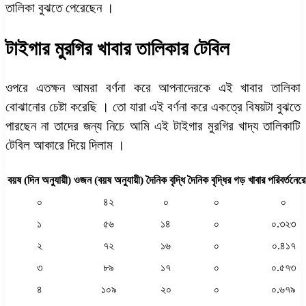
তালিকা বুঝতে পেরেছেন ।
টাইগার মুরগির খাবার তালিকার টেবিল
ওপরে এতক্ষন আমরা বর্ণনা করে আপনাদেরকে এই খাবার তালিকা
বোঝানোর চেষ্টা করেছি । তো যারা এই বর্ণনা করে একত্রে বিষয়টা বুঝতে
পারছেন না তাদের জন্য নিচে আমি এই টাইগার মুরগির খাদ্য তালিকাটি
টেবিল আকারে দিয়ে দিলাম ।
বয়ষ (দিন অনুযায়ী)
ওজন (বয়ষ অনুযায়ী)
দৈনিক বৃদ্ধি
দৈনিক বৃদ্ধির গড়
খাবার পরিবর্তনেরে
০
৪২
০
০
০
১
৫৬
১৪
০
০.৩২৩
২
৭২
১৬
০
০.৪১৭
৩
৮৯
১৭
০
০.৫৭৩
৪
১০৯
২০
০
০.৬৭৯