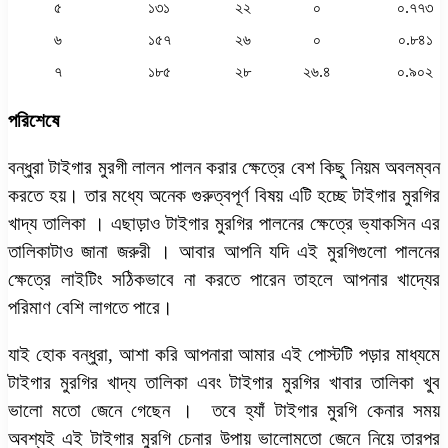
৫
১৩১
২২
০
০.৭৭৩
৬
১৫৭
২৬
০
০.৮৪১
৭
১৮৫
২৮
২৬.৪
০.৯০২
পরিশেষে
বন্ধুরা টাইগার মুরগী লালন পালন করার ক্ষেত্রে বেশ কিছু নিয়ম অবলম্বন
করতে হয়। তার মধ্যে অনেক গুরুত্বপূর্ণ বিষয় এটি হচ্ছে টাইগার মুরগির
খাদ্য তালিকা । এছাড়াও টাইগার মুরগির পালনের ক্ষেত্রে ভ্যাকসিন এর
তালিকাটাও জানা জরুরী । আবার আপনি যদি এই মুরগিগুলো পালনের
ক্ষেত্রে লাইটিং সঠিকভাবে না করতে পারেন তাহলে আপনার খাদ্যের
পরিমাণ বেশি লাগতে পারে।
যাই হোক বন্ধুরা, আশা করি আপনারা আমার এই পোস্টটি পড়ার মাধ্যমে
টাইগার মুরগির খাদ্য তালিকা এবং টাইগার মুরগির খাবার তালিকা খুব
ভালো মতো জেনে গেছেন । তবে হ্যাঁ টাইগার মুরগি কেনার সময়
অবশ্যই এই টাইগার মুরগি চেনার উপায় ভালোমতো জেনে নিয়ে তারপর