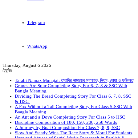
Telegram
WhatsApp
Thursday, August 6 2026
ট্রেন্ডিং
Tarabi Namaz Munajat: তারাবির নামাজের মুনাজাত, নিয়ম, দোয়া ও ফজিলত
Grapes Are Sour Completing Story For 6, 7, 8 & SSC With
Bangla Meaning
Dividing The Bread Completing Story For Class 6, 7, 8, SSC
& HSC
A Fox Without a Tail Completing Story For Class 5-SSC With
Baagla Meaning
An Ant and a Dove Completing Story For Class 5 to HSC
Discipline Composition of 100, 150, 200, 250 Words
A Journey by Boat Composition For Class 7, 8, 9, SSC
Slow And Steady Wins The Race Story & Moral For Students