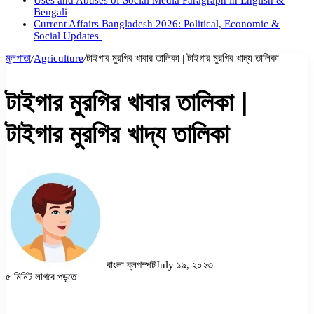
Uses and Abuses of Social Media Paragraph in English &
Bengali
Current Affairs Bangladesh 2026: Political, Economic &
Social Updates
মূলপাতা
/
Agriculture
/
টাইগার মুরগির খাবার তালিকা | টাইগার মুরগির খাদ্য তালিকা
টাইগার মুরগির খাবার তালিকা |
টাইগার মুরগির খাদ্য তালিকা
বাংলা ব্লগস্পট
July ১৯, ২০২৩
৫ মিনিট লাগবে পড়তে
Facebook
Twitter
LinkedIn
Pinterest
Messenger
Messenger
WhatsApp