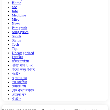
Home
hsc
Info
Medicine
Misc
News
Paragraph
song lyrics
Sports
Status
Tech
Tips
Uncategorized
ইসলামিক
উক্তি স্ট্যাটাস
এশিয়া কাপ ২০২৩
কিসের জন্য বিখ্যাত
গার্মেন্টস
ছেলেদের নাম
নাম আইডিয়া
ফেসবুক নাম
বোর্ড প্রশ্ন সমাধান
মেয়েদের নাম
স্ট্যাটাস