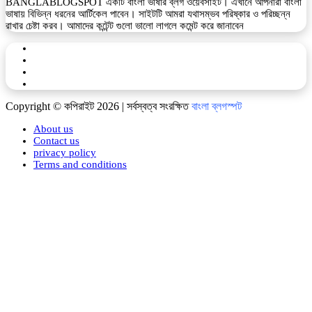
BANGLABLOGSPOT একটি বাংলা ভাষার ব্লগ ওয়েবসাইট। এখানে আপনারা বাংলা
ভাষায় বিভিন্ন ধরনের আর্টিকেল পাবেন। সাইটটি আমরা যথাসম্ভব পরিষ্কার ও পরিচ্ছন্ন
রাখার চেষ্টা করব। আমাদের কন্টেন্ট গুলো ভালো লাগলে কমেন্ট করে জানাবেন
Facebook
YouTube
Telegram
WhatsApp
Copyright © কপিরাইট 2026 | সর্বস্বত্ব সংরক্ষিত
বাংলা ব্লগস্পট
About us
Contact us
privacy policy
Terms and conditions
Back
to
top
button