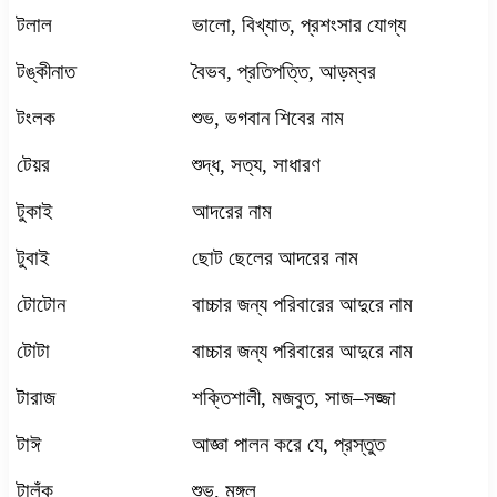
টলাল
ভালো
,
বিখ্যাত
,
প্রশংসার যোগ্য
টঙ্কীনাত
বৈভব
,
প্রতিপত্তি
,
আড়ম্বর
টংলক
শুভ
,
ভগবান শিবের নাম
টেয়র
শুদ্ধ
,
সত্য
,
সাধারণ
টুকাই
আদরের নাম
টুবাই
ছোট ছেলের আদরের নাম
টোটোন
বাচ্চার জন্য পরিবারের আদুরে নাম
টোটা
বাচ্চার জন্য পরিবারের আদুরে নাম
টারাজ
শক্তিশালী
,
মজবুত
,
সাজ
–
সজ্জা
টাঈ
আজ্ঞা পালন করে যে
,
প্রস্তুত
টালঁক
শুভ
,
মঙ্গল