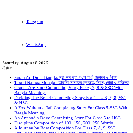
Telegram
WhatsApp
Saturday, August 8 2026
ট্রেন্ডিং
Surah Ad Duha Bangla: সূরা আদ দুহা বাংলা অর্থ, উচ্চারণ ও শিক্ষা
Tarabi Namaz Munajat: তারাবির নামাজের মুনাজাত, নিয়ম, দোয়া ও ফজিলত
Grapes Are Sour Completing Story For 6, 7, 8 & SSC With
Bangla Meaning
Dividing The Bread Completing Story For Class 6, 7, 8, SSC
& HSC
A Fox Without a Tail Completing Story For Class 5-SSC With
Baagla Meaning
An Ant and a Dove Completing Story For Class 5 to HSC
Discipline Composition of 100, 150, 200, 250 Words
A Journey by Boat Composition For Class 7, 8, 9, SSC