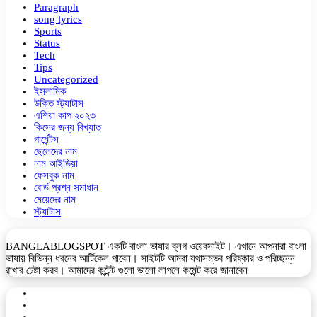
Paragraph
song lyrics
Sports
Status
Tech
Tips
Uncategorized
ইসলামিক
উক্তি স্ট্যাটাস
এশিয়া কাপ ২০২৩
কিসের জন্য বিখ্যাত
গার্মেন্টস
ছেলেদের নাম
নাম আইডিয়া
ফেসবুক নাম
বোর্ড প্রশ্ন সমাধান
মেয়েদের নাম
স্ট্যাটাস
BANGLABLOGSPOT একটি বাংলা ভাষার ব্লগ ওয়েবসাইট। এখানে আপনারা বাংলা
ভাষায় বিভিন্ন ধরনের আর্টিকেল পাবেন। সাইটটি আমরা যথাসম্ভব পরিষ্কার ও পরিচ্ছন্ন
রাখার চেষ্টা করব। আমাদের কন্টেন্ট গুলো ভালো লাগলে কমেন্ট করে জানাবেন
Facebook
YouTube
Telegram