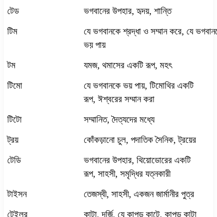
টেড
ভগবানের উপহার
,
হৃদয়
,
শান্তি
টিম
যে ভগবানকে শ্রদ্ধা ও সম্মান করে
,
যে ভগবান
ভয় পায়
টম
যমজ
,
থমাসের একটি রূপ
,
মহৎ
টিমো
যে ভগবানকে ভয় পায়
,
টিমোথির একটি
রূপ
,
ঈশ্বরের সম্মান করা
টিটো
সম্মানিত
,
দৈত্যদের মধ্যে
ট্রয়
কোঁকড়ানো চুল
,
পদাতিক সৈনিক
,
ট্রয়ের
টেডি
ভগবানের উপহার
,
থিয়োডোরের একটি
রূপ
,
সাহসী
,
সমৃদ্ধির যত্নকারী
টাইসন
তেজস্বী
,
সাহসী
,
একজন জার্মানীর পুত্র
টেইলর
কাটা
,
দর্জি
,
যে কাপড় কাটে
,
কাপড় কাটা