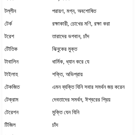
টল্লীন
পরায়ণ
,
মগ্ন
,
অবশোষিত
টের্ক
রক্ষাকারী
,
চোখের মণি
,
রক্ষা করা
টরেশ
তারাদের ভগবান
,
চাঁদ
টৌতিক
ঝিনুকের মুক্ত
টাবালিন
ধার্মিক
,
ধ্যান করে যে
টাইলাহ
শক্তি
,
অভিপ্রায়
টেকজিত
এমন ব্যক্তি যিনি সবার সমর্থন জয় করেন
টেক্রাম
দেবতাদের সমর্থন
,
ঈশ্বরের প্রিয়
টেরেশন
মুক্তি যেন যিনি
টিজিল
চাঁদ