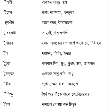
টিমতী
একজন সাধুর নাম
টিয়াস
রূপা
,
ঝলমলে
,
উজ্জ্বল
ট্বেশীন
আবেগময়
,
উত্তেজনা
টুরিয়লাঈ
সাহসী
,
শক্তিশালী
টুলায়ব
কোন সাধকের সংস্পর্শে থাকে যে
,
নির্বাহক
টঁন
দয়াময়
,
নির্মল
,
উদার
টুংডা
ভগবান শিব
,
মুখ
,
মুখমণ্ডল
,
উপকরণ
ট্যুক্রম
একজন সাধু কবি
,
সাধু
ট্রীফ
দুর্লভ
,
অসাধারণ
,
অদ্ভুত
টিতিক্ষু
ধৈর্য ধরে টিকে থাকে জে
,
বিচারধারা
টীকা
কপালে দেওয়া শুভ চিহ্ন