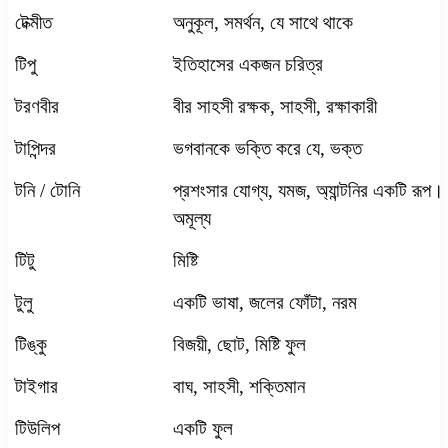
টেক্মীত
অনুকূল
,
সমর্থন
,
যে সাথে থাকে
টিপু
ইতিহাসের একজন চরিত্র
টরণবীর
বীর সাহসী রক্ষক
,
সাহসী
,
রক্ষাকারী
টাপিন্দর
ভগবানকে ভক্তি করে যে
,
ভক্ত
টনি
/
টোনি
প্রশংসার যোগ্য
,
যমজ
,
অ্যান্টনির একটি রূপ।
অমূল্য
টিটু
মিষ্টি
টুলু
একটি ভাষা
,
জলের ফোঁটা
,
নরম
টিঙ্কু
বিজয়ী
,
ছোট
,
মিষ্টি ফুল
টাইগার
বাঘ
,
সাহসী
,
শক্তিমান
টিউলিপ
একটি ফুল