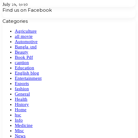
July ১৯, ২০২৩
Find us on Facebook
Categories
Agriculture
all movie
Automotive
Bangla ২nd
Beauty
Book Pdf
caption
Education
English blog
Entertainment
Esports
fashion
General
Health
History
Home
hsc
Info
Medicine
Misc
News