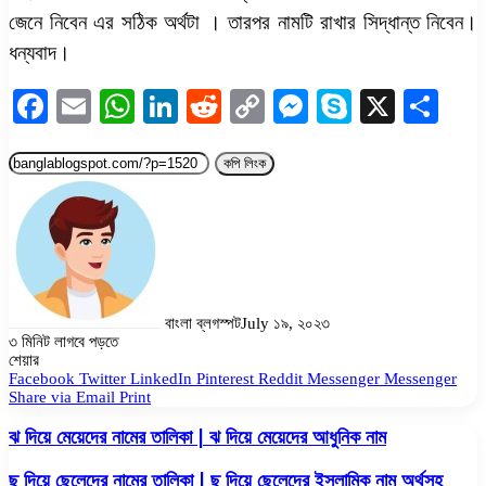
জেনে নিবেন এর সঠিক অর্থটা । তারপর নামটি রাখার সিদ্ধান্ত নিবেন।
ধন্যবাদ।
Facebook
Email
WhatsApp
LinkedIn
Reddit
Copy
Messenger
Skype
X
Sha
Link
কপি লিংক
বাংলা ব্লগস্পট
July ১৯, ২০২৩
৩ মিনিট লাগবে পড়তে
Facebook
Twitter
LinkedIn
Pinterest
Messenger
Messenger
WhatsApp
শেয়ার
Facebook
Twitter
LinkedIn
Pinterest
Reddit
Messenger
Messenger
Share via Email
Print
ঝ দিয়ে মেয়েদের নামের তালিকা | ঝ দিয়ে মেয়েদের আধুনিক নাম
ছ দিয়ে ছেলেদের নামের তালিকা | ছ দিয়ে ছেলেদের ইসলামিক নাম অর্থসহ