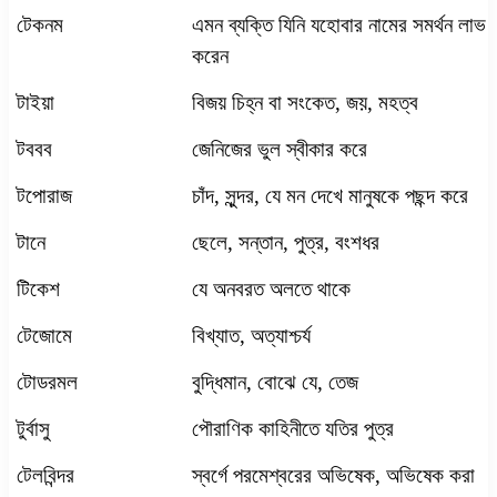
টেকনম
এমন ব্যক্তি যিনি যহোবার নামের সমর্থন লাভ
করেন
টাইয়া
বিজয় চিহ্ন বা সংকেত
,
জয়
,
মহত্ব
টববব
জেনিজের ভুল স্বীকার করে
টপোরাজ
চাঁদ
,
সুন্দর
,
যে মন দেখে মানুষকে পছন্দ করে
টানে
ছেলে
,
সন্তান
,
পুত্র
,
বংশধর
টিকেশ
যে অনবরত অলতে থাকে
টেজোমে
বিখ্যাত
,
অত্যাশ্চর্য
টোডরমল
বুদ্ধিমান
,
বোঝে যে
,
তেজ
টুর্বাসু
পৌরাণিক কাহিনীতে যতির পুত্র
টেলবিন্দর
স্বর্গে পরমেশ্বরের অভিষেক
,
অভিষেক করা