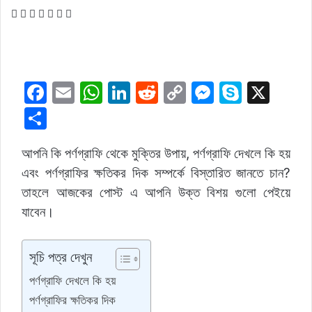
Facebook
Twitter
LinkedIn
Pinterest
Messenger
Messenger
WhatsApp
F
E
W
Li
R
C
M
S
X
a
m
h
n
e
o
e
k
S
c
ai
at
k
d
p
s
y
h
আপনি কি পর্ণগ্রাফি থেকে মুক্তির উপায়, পর্ণগ্রাফি দেখলে কি হয়
e
l
s
e
di
y
s
p
ar
এবং পর্ণগ্রাফির ক্ষতিকর দিক সম্পর্কে বিস্তারিত জানতে চান?
b
A
dI
t
Li
e
e
e
তাহলে আজকের পোস্ট এ আপনি উক্ত বিশয় গুলো পেইয়ে
o
p
n
n
n
যাবেন।
o
p
k
g
k
er
সূচি পত্র দেখুন
পর্ণগ্রাফি দেখলে কি হয়
পর্ণগ্রাফির ক্ষতিকর দিক