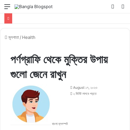
মেনু
Switch
কি
skin
সার্
কর
মূলপাতা
/
Health
পর্ণগ্রাফি থেকে মুক্তির উপায়
গুলো জেনে রাখুন
August ১৭, ২০২৩
২ মিনিট লাগবে পড়তে
বাংলা ব্লগস্পট