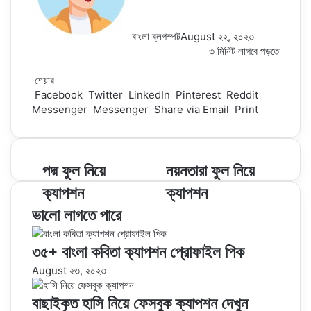
k
g
r
e
e
বাংলা ব্লগস্পট
August ২২, ২০২৩
r
৩ মিনিট লাগবে পড়তে
Facebook
Twitter
LinkedIn
Pinterest
Messenger
Messenger
WhatsApp
শেয়ার
Facebook
Twitter
LinkedIn
Pinterest
Reddit
Messenger
Messenger
Share via Email
Print
পদ্ম ফুল নিয়ে
নয়নতারা ফুল নিয়ে
ক্যাপশন
ক্যাপশন
ভালো লাগতে পারে
৩৫+ বাংলা কবিতা ক্যাপশন প্রোফাইল পিক
August ২৩, ২০২৩
বাছাইকৃত হাসি নিয়ে ফেসবুক ক্যাপশন দেখুন