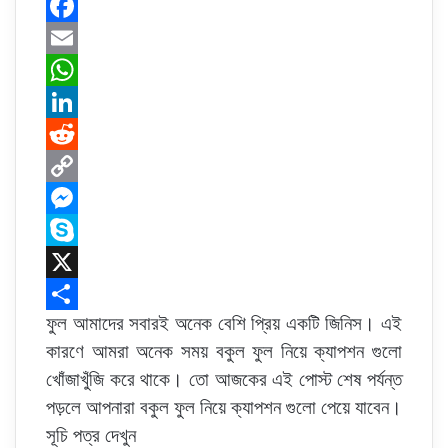
F
a
E
c
m
W
e
a
h
L
b
i
a
i
R
o
l
t
n
e
C
o
s
k
d
o
M
k
A
e
d
p
e
S
p
d
i
y
s
k
X
ফুল আমাদের সবারই অনেক বেশি প্রিয় একটি জিনিস। এই
p
I
t
L
s
y
S
কারণে আমরা অনেক সময় বকুল ফুল নিয়ে ক্যাপশন গুলো
n
i
e
p
h
খোঁজাখুঁজি করে থাকে। তো আজকের এই পোস্ট শেষ পর্যন্ত
n
n
e
a
পড়লে আপনারা বকুল ফুল নিয়ে ক্যাপশন গুলো পেয়ে যাবেন।
k
g
r
সূচি পত্র দেখুন