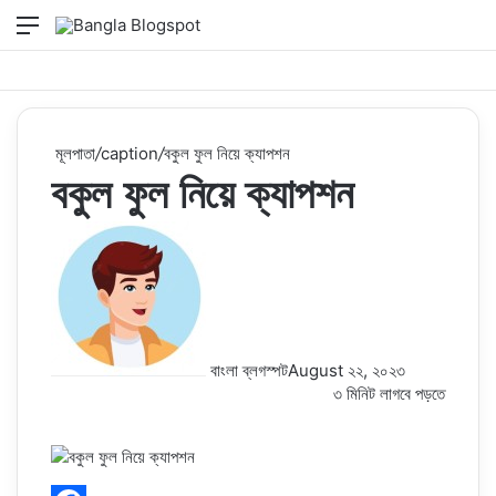
মেনু
Switch
কি
skin
সার্
কর
মূলপাতা
/
caption
/
বকুল ফুল নিয়ে ক্যাপশন
বকুল ফুল নিয়ে ক্যাপশন
বাংলা ব্লগস্পট
August ২২, ২০২৩
৩ মিনিট লাগবে পড়তে
Facebook
Twitter
LinkedIn
Pinterest
Messenger
Messenger
WhatsApp