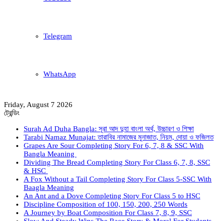
Telegram
WhatsApp
Friday, August 7 2026
ট্রেন্ডিং
Surah Ad Duha Bangla: সূরা আদ দুহা বাংলা অর্থ, উচ্চারণ ও শিক্ষা
Tarabi Namaz Munajat: তারাবির নামাজের মুনাজাত, নিয়ম, দোয়া ও ফজিলত
Grapes Are Sour Completing Story For 6, 7, 8 & SSC With
Bangla Meaning
Dividing The Bread Completing Story For Class 6, 7, 8, SSC
& HSC
A Fox Without a Tail Completing Story For Class 5-SSC With
Baagla Meaning
An Ant and a Dove Completing Story For Class 5 to HSC
Discipline Composition of 100, 150, 200, 250 Words
A Journey by Boat Composition For Class 7, 8, 9, SSC