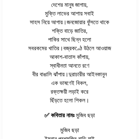
দেশের মানুষ জাগায়,
মুক্তি লাভের আশায় সবাই
সাহস নিয়ে আগায়।জনজোয়ার ফুঁসতে থাকে
শক্তি বাড়ে জাতির,
পাকির সাথে ছিন্ন হলো
সবরকমের খাতির।বজ্রকণ্ঠে উঠলে আওয়াজ
আকাশ-বাতাস কাঁপায়,
স্বাধীনতা আনতে রণে
বীর বাঙালি ঝাঁপায়।দুরাচারীর আইনকানুন
এক ভাষণেই বিকল,
রক্তক্ষয়ী লড়াই করে
ছিঁড়তে হলো শিকল।
✅ কবিতার নামঃ
মুজিব ছড়া
মুজিব ছড়া
ইমরান পরশমুজিব বাড়ি যাই