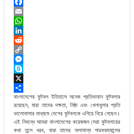
F
a
E
c
m
W
e
a
h
L
b
i
a
i
R
o
l
t
n
e
C
o
s
k
d
o
M
k
A
e
d
p
e
S
p
d
i
y
s
k
X
বাংলাদেশের ফুটবল ইতিহাসে অনেক প্রতিভাবান ফুটবলার
p
I
t
L
s
y
S
রয়েছেন, যারা তাদের দক্ষতা, নিষ্ঠা এবং খেলাধুলার প্রতি
n
i
e
p
h
ভালোবাসার মাধ্যমে দেশের ফুটবলকে এগিয়ে নিয়ে গেছেন।
n
n
e
a
এই নিবন্ধে আমরা বাংলাদেশের কয়েকজন সেরা ফুটবলারের
k
g
r
কথা তুলে ধরব, যারা তাদের অসামান্য পারফরম্যান্সের