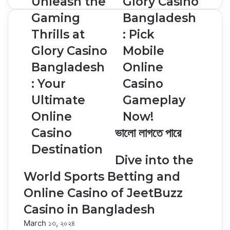
Unleash the
Glory Casino
Gaming
Bangladesh
Thrills at
: Pick
Glory Casino
Mobile
Bangladesh
Online
: Your
Casino
Ultimate
Gameplay
Online
Now!
Casino
ভালো লাগতে পারে
Destination
Dive into the
World Sports Betting and
Online Casino of JeetBuzz
Casino in Bangladesh
March ১৩, ২০২৪