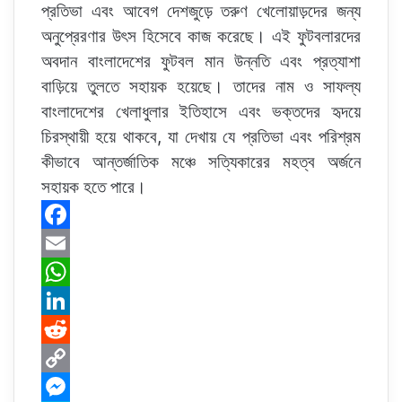
প্রতিভা এবং আবেগ দেশজুড়ে তরুণ খেলোয়াড়দের জন্য
অনুপ্রেরণার উৎস হিসেবে কাজ করেছে। এই ফুটবলারদের
অবদান বাংলাদেশের ফুটবল মান উন্নতি এবং প্রত্যাশা
বাড়িয়ে তুলতে সহায়ক হয়েছে। তাদের নাম ও সাফল্য
বাংলাদেশের খেলাধুলার ইতিহাসে এবং ভক্তদের হৃদয়ে
চিরস্থায়ী হয়ে থাকবে, যা দেখায় যে প্রতিভা এবং পরিশ্রম
কীভাবে আন্তর্জাতিক মঞ্চে সত্যিকারের মহত্ব অর্জনে
সহায়ক হতে পারে।
F
a
E
c
m
W
e
a
h
L
b
i
a
i
R
o
l
t
n
e
C