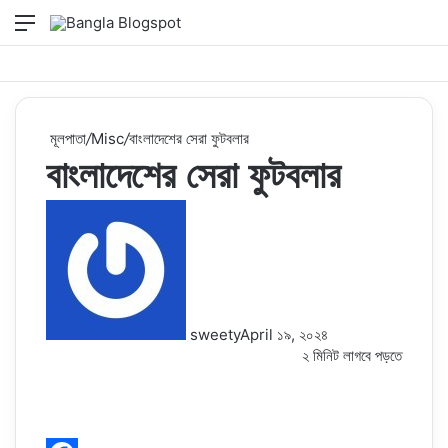
মেনু
Switch
কি
skin
সার্
কর
মূলপাতা
/
Misc
/
বাংলাদেশের সেরা ফুটবলার
বাংলাদেশের সেরা ফুটবলার
sweety
April ১৯, ২০২৪
২ মিনিট লাগবে পড়তে
Facebook
Twitter
LinkedIn
Pinterest
Messenger
Messenger
WhatsApp