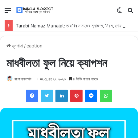
মেনু
Switch
কি
skin
সার্
Tarabi Namaz Munajat: তারাবির নামাজের মুনাজাত, নিয়ম, দোয়া ও ফজিলত
কর
মূলপাতা
/
caption
মাধবীলতা ফুল নিয়ে ক্যাপশন
বাংলা ব্লগস্পট
August ২২, ২০২৩
৪ মিনিট লাগবে পড়তে
Facebook
Twitter
LinkedIn
Pinterest
Messenger
WhatsApp