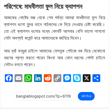
পরিশেষে: মাধবীলতা ফুল নিয়ে ক্যাপশন
আজকের পোষ্টের শুরু থেকে শেষ পর্যন্ত আমরা মাধবীলতা ফুল নিয়ে
ক্যাপশন গুলো সুন্দর ভাবে পাঠকদের কে দিয়ে দেওয়ার চেষ্টা করেছি।
তো এই ক্যাপশন গুলোর মধ্যে কোনটি আপনার বেশি ভালো লাগলো
সেটা অবশ্যই কমেন্ট করে আমাদেরকে জানিয়ে দিবেন।
আর হ্যাঁ বন্ধুরা চাইলে আমাদের ফেসবুক পেইজে নক দিয়ে যেকোনো
ধরনের প্রশ্ন করতে পারেন কিংবা আর কোন ধরনের পোস্ট চাইলে
সেটাও বলতে পারেন।
F
E
W
Li
R
C
M
S
X
S
a
m
h
n
e
o
e
k
h
c
ai
at
k
d
p
s
y
ar
কপি লিংক
e
l
s
e
di
y
s
p
e