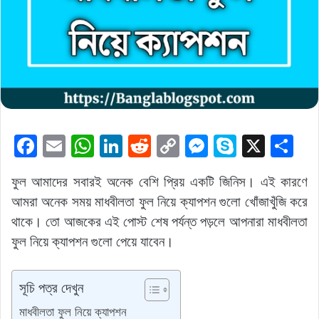
F
E
W
Li
R
C
M
S
X
S
a
m
h
n
e
o
e
k
h
ফুল আমাদের সবারই অনেক বেশি প্রিয় একটি জিনিস। এই কারণে
c
ai
at
k
d
p
s
y
ar
আমরা অনেক সময় মাধবীলতা ফুল নিয়ে ক্যাপশন গুলো খোঁজাখুঁজি করে
e
l
s
e
di
y
s
p
e
থাকে। তো আজকের এই পোস্ট শেষ পর্যন্ত পড়লে আপনারা মাধবীলতা
b
A
dI
t
Li
e
e
ফুল নিয়ে ক্যাপশন গুলো পেয়ে যাবেন।
o
p
n
n
n
o
p
k
g
সূচি পত্র দেখুন
k
er
মাধবীলতা ফুল নিয়ে ক্যাপশন