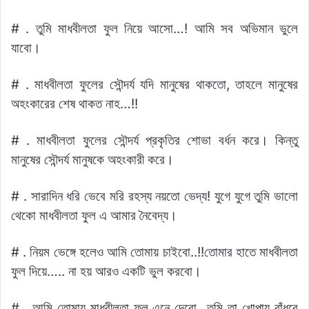
# . তুমি মাধবীলতা ফুল নিয়ে আসো…! আমি সব অভিমান ভুলে
যাবো।
# . মাধবীলতা ফুলের সৌন্দর্য যদি মানুষের থাকতো, তাহলে মানুষের
অহংকারের শেষ থাকত নাহ…!!
# . মাধবীলতা ফুলের সৌন্দর্য প্রকৃতির শোভা বর্ধন করে। কিন্তু
মানুষের সৌন্দর্য মানুষকে অহংকারী করে।
# . সারাদিন ধরি ভেবে মরি রহস্য নয়তো ভেদ্য! যুগে যুগে তুমি ভালো
থেকো মাধবীলতা ফুল এ আমার নৈবেদ্য।
# . নিয়ম ভেঙ্গে হলেও আমি তোমায় চাইবো..!!তোমার হাতে মাধবীলতা
ফুল দিয়ে….. না হয় আরও একটি ভুল করবো।
# . আমি তোমায় মাধবীলতা ফুল এনে দেবো,,,তুমি তা খোপায় বাঁধবে