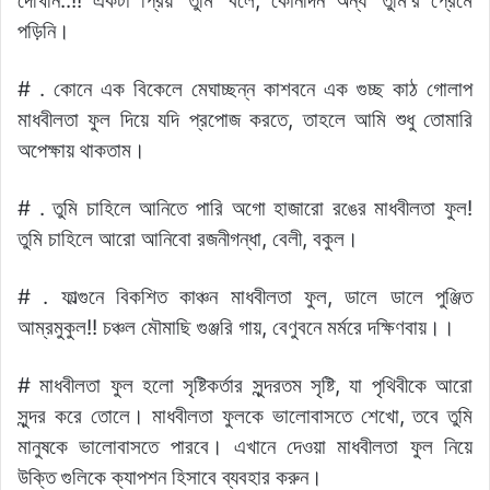
দেখিনি..!! একটা প্রিয় ‘তুমি’ বলে, কোনদিন অন্য ‘তুমি’র প্রেমে
পড়িনি।
# . কোনে এক বিকেলে মেঘাচ্ছন্ন কাশবনে এক গুচ্ছ কাঠ গোলাপ
মাধবীলতা ফুল দিয়ে যদি প্রপোজ করতে, তাহলে আমি শুধু তোমারি
অপেক্ষায় থাকতাম।
# . তুমি চাহিলে আনিতে পারি অগো হাজারো রঙের মাধবীলতা ফুল!
তুমি চাহিলে আরো আনিবো রজনীগন্ধা, বেলী, বকুল।
# . ফাল্গুনে বিকশিত কাঞ্চন মাধবীলতা ফুল, ডালে ডালে পুঞ্জিত
আম্রমুকুল!! চঞ্চল মৌমাছি গুঞ্জরি গায়, বেণুবনে মর্মরে দক্ষিণবায়।।
# মাধবীলতা ফুল হলো সৃষ্টিকর্তার সুন্দরতম সৃষ্টি, যা পৃথিবীকে আরো
সুন্দর করে তোলে। মাধবীলতা ফুলকে ভালোবাসতে শেখো, তবে তুমি
মানুষকে ভালোবাসতে পারবে। এখানে দেওয়া মাধবীলতা ফুল নিয়ে
উক্তি গুলিকে ক্যাপশন হিসাবে ব্যবহার করুন।