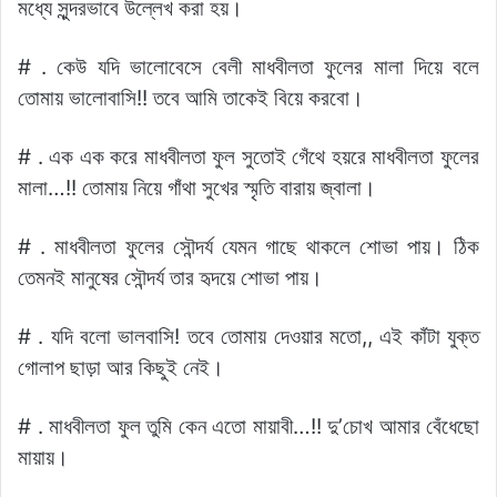
মধ্যে সুন্দরভাবে উল্লেখ করা হয়।
# . কেউ যদি ভালোবেসে বেলী মাধবীলতা ফুলের মালা দিয়ে বলে
তোমায় ভালোবাসি!! তবে আমি তাকেই বিয়ে করবো।
# . এক এক করে মাধবীলতা ফুল সুতোই গেঁথে হয়রে মাধবীলতা ফুলের
মালা…!! তোমায় নিয়ে গাঁথা সুখের স্মৃতি বারায় জ্বালা।
# . মাধবীলতা ফুলের সৌন্দর্য যেমন গাছে থাকলে শোভা পায়। ঠিক
তেমনই মানুষের সৌন্দর্য তার হৃদয়ে শোভা পায়।
# . যদি বলো ভালবাসি! তবে তোমায় দেওয়ার মতো,, এই কাঁটা যুক্ত
গোলাপ ছাড়া আর কিছুই নেই।
# . মাধবীলতা ফুল তুমি কেন এতো মায়াবী…!! দু’চোখ আমার বেঁধেছো
মায়ায়।