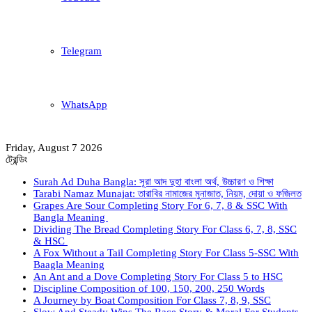
Telegram
WhatsApp
Friday, August 7 2026
ট্রেন্ডিং
Surah Ad Duha Bangla: সূরা আদ দুহা বাংলা অর্থ, উচ্চারণ ও শিক্ষা
Tarabi Namaz Munajat: তারাবির নামাজের মুনাজাত, নিয়ম, দোয়া ও ফজিলত
Grapes Are Sour Completing Story For 6, 7, 8 & SSC With
Bangla Meaning
Dividing The Bread Completing Story For Class 6, 7, 8, SSC
& HSC
A Fox Without a Tail Completing Story For Class 5-SSC With
Baagla Meaning
An Ant and a Dove Completing Story For Class 5 to HSC
Discipline Composition of 100, 150, 200, 250 Words
A Journey by Boat Composition For Class 7, 8, 9, SSC