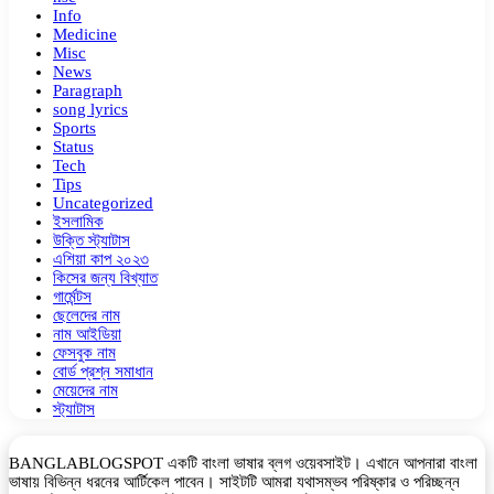
Info
Medicine
Misc
News
Paragraph
song lyrics
Sports
Status
Tech
Tips
Uncategorized
ইসলামিক
উক্তি স্ট্যাটাস
এশিয়া কাপ ২০২৩
কিসের জন্য বিখ্যাত
গার্মেন্টস
ছেলেদের নাম
নাম আইডিয়া
ফেসবুক নাম
বোর্ড প্রশ্ন সমাধান
মেয়েদের নাম
স্ট্যাটাস
BANGLABLOGSPOT একটি বাংলা ভাষার ব্লগ ওয়েবসাইট। এখানে আপনারা বাংলা
ভাষায় বিভিন্ন ধরনের আর্টিকেল পাবেন। সাইটটি আমরা যথাসম্ভব পরিষ্কার ও পরিচ্ছন্ন