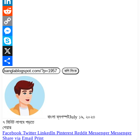
WhatsApp
LinkedIn
Reddit
Copy
Link
Messenger
Skype
X
Share
কপি লিংক
বাংলা ব্লগস্পট
July ১৯, ২০২৩
৭ মিনিট লাগবে পড়তে
Facebook
Twitter
LinkedIn
Pinterest
Messenger
Messenger
WhatsApp
শেয়ার
Facebook
Twitter
LinkedIn
Pinterest
Reddit
Messenger
Messenger
Share via Email
Print