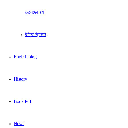
ছেলেদের নাম
উক্তি স্ট্যাটাস
English blog
History
Book Pdf
News