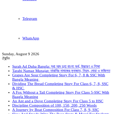
Telegram
WhatsApp
Sunday, August 9 2026
ট্রেন্ডিং
Surah Ad Duha Bangla: সূরা আদ দুহা বাংলা অর্থ, উচ্চারণ ও শিক্ষা
Tarabi Namaz Munajat: তারাবির নামাজের মুনাজাত, নিয়ম, দোয়া ও ফজিলত
Grapes Are Sour Completing Story For 6, 7, 8 & SSC With
Bangla Meaning
Dividing The Bread Completing Story For Class 6, 7, 8, SSC
& HSC
A Fox Without a Tail Completing Story For Class 5-SSC With
Baagla Meaning
An Ant and a Dove Completing Story For Class 5 to HSC
Discipline Composition of 100, 150, 200, 250 Words
A Journey by Boat Composition For Class 7, 8, 9, SSC