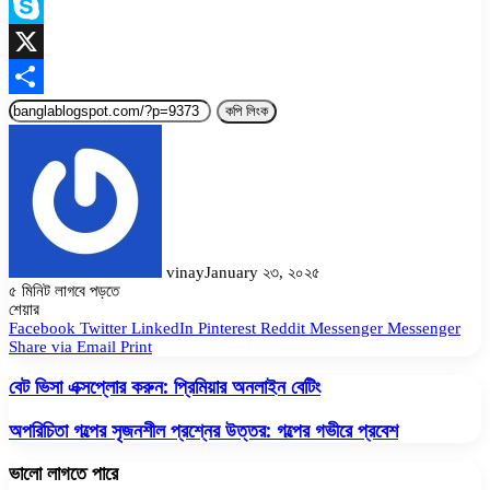
Link
Messenger
Skype
X
Share
কপি লিংক
vinay
January ২৩, ২০২৫
৫ মিনিট লাগবে পড়তে
Facebook
Twitter
LinkedIn
Pinterest
Messenger
Messenger
WhatsApp
শেয়ার
Facebook
Twitter
LinkedIn
Pinterest
Reddit
Messenger
Messenger
Share via Email
Print
বেট ভিসা এক্সপ্লোর করুন: প্রিমিয়ার অনলাইন বেটিং
অপরিচিতা গল্পের সৃজনশীল প্রশ্নের উত্তর: গল্পের গভীরে প্রবেশ
ভালো লাগতে পারে