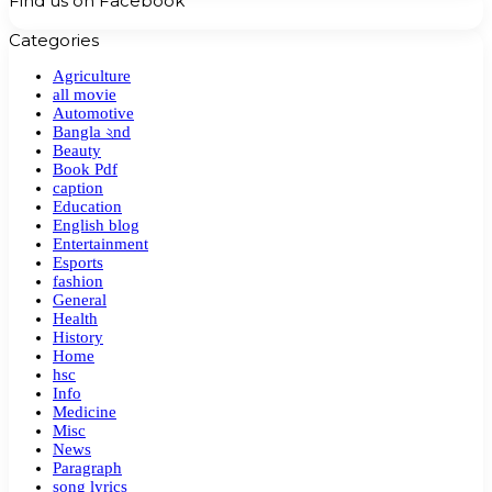
Find us on Facebook
Categories
Agriculture
all movie
Automotive
Bangla ২nd
Beauty
Book Pdf
caption
Education
English blog
Entertainment
Esports
fashion
General
Health
History
Home
hsc
Info
Medicine
Misc
News
Paragraph
song lyrics