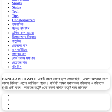
Sports
Status
Tech
Tips
Uncategorized
ইসলামিক
উক্তি স্ট্যাটাস
এশিয়া কাপ ২০২৩
কিসের জন্য বিখ্যাত
গার্মেন্টস
ছেলেদের নাম
নাম আইডিয়া
ফেসবুক নাম
বোর্ড প্রশ্ন সমাধান
মেয়েদের নাম
স্ট্যাটাস
BANGLABLOGSPOT একটি বাংলা ভাষার ব্লগ ওয়েবসাইট। এখানে আপনারা বাংলা
ভাষায় বিভিন্ন ধরনের আর্টিকেল পাবেন। সাইটটি আমরা যথাসম্ভব পরিষ্কার ও পরিচ্ছন্ন
রাখার চেষ্টা করব। আমাদের কন্টেন্ট গুলো ভালো লাগলে কমেন্ট করে জানাবেন
Facebook
YouTube
Telegram
WhatsApp