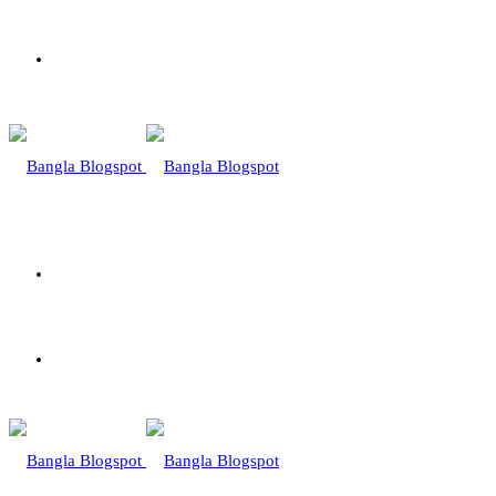
মেনু
কি
সার্চ
Switch
করবেন?
skin