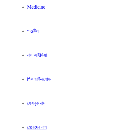
Medicine
গার্মেন্টস
নাম আইডিয়া
পিক ডাউনলোড
ফেসবুক নাম
মেয়েদের নাম