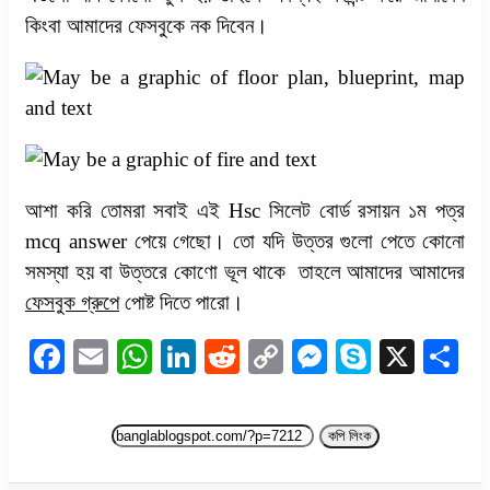
কিংবা আমাদের ফেসবুকে নক দিবেন।
আশা করি তোমরা সবাই এই Hsc সিলেট বোর্ড রসায়ন ১ম পত্র
mcq answer পেয়ে গেছো। তো যদি উত্তর গুলো পেতে কোনো
সমস্যা হয় বা উত্তরে কোণো ভূল থাকে তাহলে আমাদের আমাদের
ফেসবুক গ্রুপে
পোষ্ট দিতে পারো।
Facebook
Email
WhatsApp
LinkedIn
Reddit
Copy
Messenger
Skype
X
S
Link
কপি লিংক