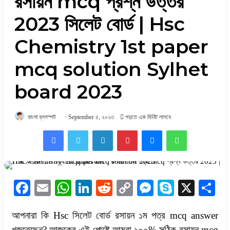
রসায়ন mcq প্রশ্ন উত্তর
2023 সিলেট বোর্ড | Hsc
Chemistry 1st paper
mcq solution Sylhet
board 2023
বাংলা ব্লগস্পট
September ৫, ২০২৩
পড়তে এক মিনিট লাগবে
Facebook
Twitter
LinkedIn
Pinterest
Messenger
WhatsApp
Facebook
Email
WhatsApp
LinkedIn
Reddit
Copy
Messenger
Skype
X
S
Link
আপনারা কি Hsc সিলেট বোর্ড রসায়ন ১ম পত্র mcq answer
খুজতেছেন? আজকের এই পোষ্টে আমরা ১০০% সঠিক রসায়ন mcq