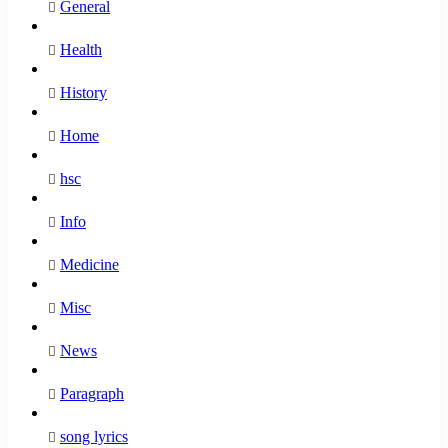
General
Health
History
Home
hsc
Info
Medicine
Misc
News
Paragraph
song lyrics