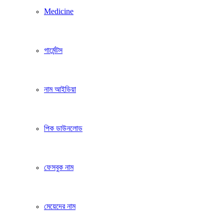
Medicine
গার্মেন্টস
নাম আইডিয়া
পিক ডাউনলোড
ফেসবুক নাম
মেয়েদের নাম