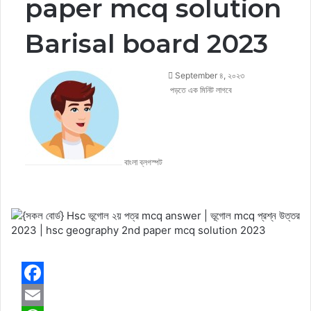
paper mcq solution
Barisal board 2023
September ৪, ২০২৩
পড়তে এক মিনিট লাগবে
বাংলা ব্লগস্পট
Facebook
Twitter
LinkedIn
Pinterest
Messenger
Messenger
WhatsApp
F