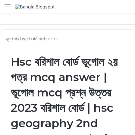
মেনু
Switch
কি
skin
সার্
কর
মূলপাতা
/
hsc
/
বোর্ড প্রশ্ন সমাধান
Hsc বরিশাল বোর্ড ভূগোল ২য়
পত্র mcq answer |
ভূগোল mcq প্রশ্ন উত্তর
2023 বরিশাল বোর্ড | hsc
geography 2nd