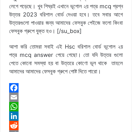
লেগে পড়েছে। খুব শিঘ্রই এখানে ভূগোল ২য় পত্র mcq প্রশ্ন
উত্তর 2023 বরিশাল বোর্ড দেওয়া হবে। তবে সবার আগে
উত্তরগুলো পাওয়ার জন্য আমাদের
ফেসবুক পেইজে
ফলো কিংবা
ফেসবুক গ্রুপে
যুক্ত হও। [/su_box]
আশা করি তোমরা সবাই এই Hsc বরিশাল বোর্ড ভূগোল ২য়
পত্র mcq answer পেয়ে গেছো। তো যদি উত্তর গুলো
পেতে কোনো সমস্যা হয় বা উত্তরে কোণো ভূল থাকে তাহলে
আমাদের আমাদের
ফেসবুক গ্রুপে
পোষ্ট দিতে পারো।
F
a
E
c
m
W
e
a
h
L