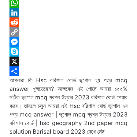
a
E
c
m
W
e
a
h
L
b
i
a
i
R
o
l
t
n
e
C
o
s
k
d
o
M
k
A
e
d
p
e
S
p
d
i
y
s
k
X
আপনারা কি Hsc বরিশাল বোর্ড ভূগোল ২য় পত্র mcq
p
I
t
L
s
y
S
answer খুজতেছেন? আজকের এই পোষ্টে আমরা ১০০%
n
i
e
p
h
সঠিক ভূগোল mcq প্রশ্ন উত্তর 2023 বরিশাল বোর্ড শেয়ার
n
n
e
a
করব। তাহলে চলুন আমরা এই Hsc বরিশাল বোর্ড ভূগোল ২য়
k
g
r
পত্র mcq answer | ভূগোল mcq প্রশ্ন উত্তর 2023
e
e
বরিশাল বোর্ড | hsc geography 2nd paper mcq
r
solution Barisal board 2023 দেখে নেই।