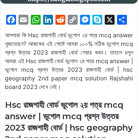
F
E
W
Li
R
C
M
S
X
S
a
m
h
n
e
o
e
k
h
আপনারা কি Hsc রাজশাহী বোর্ড ভূগোল ২য় পত্র mcq answer
c
ai
at
k
d
p
s
y
ar
খুজতেছেন? আজকের এই পোষ্টে আমরা ১০০% সঠিক ভূগোল mcq
e
l
s
e
di
y
s
p
e
প্রশ্ন উত্তর 2023 রাজশাহী বোর্ড শেয়ার করব। তাহলে চলুন
b
A
dI
t
Li
e
e
আমরা এই Hsc রাজশাহী বোর্ড ভূগোল ২য় পত্র mcq answer |
o
p
n
n
n
ভূগোল mcq প্রশ্ন উত্তর 2023 রাজশাহী বোর্ড | hsc
o
p
k
g
geography 2nd paper mcq solution Rajshahi
k
er
board 2023 দেখে নেই।
Hsc রাজশাহী বোর্ড ভূগোল ২য় পত্র mcq
answer | ভূগোল mcq প্রশ্ন উত্তর
2023 রাজশাহী বোর্ড | hsc geography