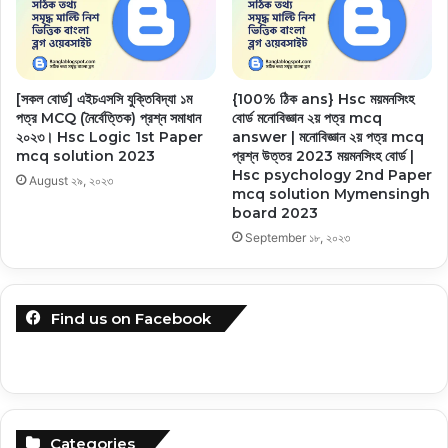
[সকল বোর্ড] এইচএসসি যুক্তিবিদ্যা ১ম
{100% ঠিক ans} Hsc ময়মনসিংহ
পত্র MCQ (নৈর্বেত্তিক) প্রশ্ন সমাধান
বোর্ড মনোবিজ্ঞান ২য় পত্র mcq
২০২৩। Hsc Logic 1st Paper
answer | মনোবিজ্ঞান ২য় পত্র mcq
mcq solution 2023
প্রশ্ন উত্তর 2023 ময়মনসিংহ বোর্ড |
Hsc psychology 2nd Paper
August ২৯, ২০২৩
mcq solution Mymensingh
board 2023
September ১৮, ২০২৩
Find us on Facebook
Categories