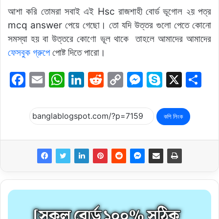
আশা করি তোমরা সবাই এই Hsc রাজশাহী বোর্ড ভূগোল ২য় পত্র
mcq answer পেয়ে গেছো। তো যদি উত্তর গুলো পেতে কোনো
সমস্যা হয় বা উত্তরে কোণো ভূল থাকে তাহলে আমাদের আমাদের
ফেসবুক গ্রুপে
পোষ্ট দিতে পারো।
F
E
W
Li
R
C
M
S
X
S
a
m
h
n
e
o
e
k
h
c
ai
at
k
d
p
s
y
ar
কপি লিংক
e
l
s
e
di
y
s
p
e
b
A
dI
t
Li
e
e
o
p
n
n
n
o
p
k
g
k
er