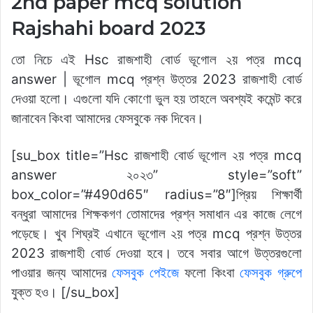
2nd paper mcq solution
Rajshahi board 2023
তো নিচে এই Hsc রাজশাহী বোর্ড ভূগোল ২য় পত্র mcq
answer | ভূগোল mcq প্রশ্ন উত্তর 2023 রাজশাহী বোর্ড
দেওয়া হলো। এগুলো যদি কোণো ভুল হয় তাহলে অবশ্যই কমেন্ট করে
জানাবেন কিংবা আমাদের ফেসবুকে নক দিবেন।
[su_box title=”Hsc রাজশাহী বোর্ড ভূগোল ২য় পত্র mcq
answer ২০২৩” style=”soft”
box_color=”#490d65″ radius=”8″]প্রিয় শিক্ষার্থী
বন্ধুরা আমাদের শিক্ষকগণ তোমাদের প্রশ্ন সমাধান এর কাজে লেগে
পড়েছে। খুব শিঘ্রই এখানে ভূগোল ২য় পত্র mcq প্রশ্ন উত্তর
2023 রাজশাহী বোর্ড দেওয়া হবে। তবে সবার আগে উত্তরগুলো
পাওয়ার জন্য আমাদের
ফেসবুক পেইজে
ফলো কিংবা
ফেসবুক গ্রুপে
যুক্ত হও। [/su_box]