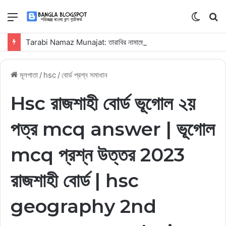
মেনু
Switch
কি
skin
সার্
Tarabi Namaz Munajat: তারাবির নামাজের মুনাজাত, নিয়ম, দোয়া ও ফজিলত
কর
মূলপাতা
/
hsc
/
বোর্ড প্রশ্ন সমাধান
Hsc রাজশাহী বোর্ড ভূগোল ২য়
পত্র mcq answer | ভূগোল
mcq প্রশ্ন উত্তর 2023
রাজশাহী বোর্ড | hsc
geography 2nd