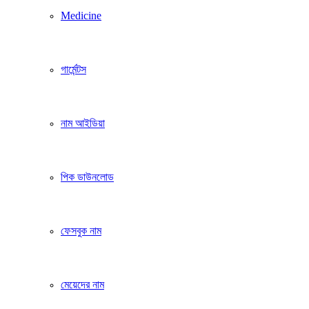
Medicine
গার্মেন্টস
নাম আইডিয়া
পিক ডাউনলোড
ফেসবুক নাম
মেয়েদের নাম