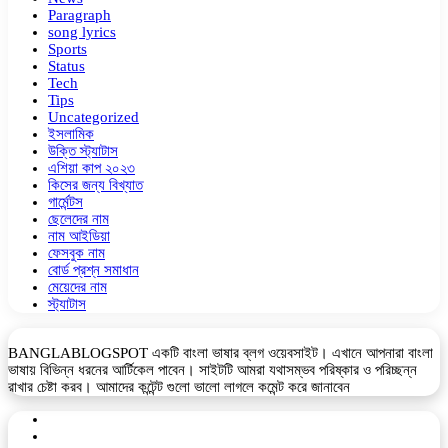
Paragraph
song lyrics
Sports
Status
Tech
Tips
Uncategorized
ইসলামিক
উক্তি স্ট্যাটাস
এশিয়া কাপ ২০২৩
কিসের জন্য বিখ্যাত
গার্মেন্টস
ছেলেদের নাম
নাম আইডিয়া
ফেসবুক নাম
বোর্ড প্রশ্ন সমাধান
মেয়েদের নাম
স্ট্যাটাস
BANGLABLOGSPOT একটি বাংলা ভাষার ব্লগ ওয়েবসাইট। এখানে আপনারা বাংলা
ভাষায় বিভিন্ন ধরনের আর্টিকেল পাবেন। সাইটটি আমরা যথাসম্ভব পরিষ্কার ও পরিচ্ছন্ন
রাখার চেষ্টা করব। আমাদের কন্টেন্ট গুলো ভালো লাগলে কমেন্ট করে জানাবেন
Facebook
YouTube