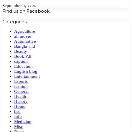
September ২, ২০২৩
Find us on Facebook
Categories
Agriculture
all movie
Automotive
Bangla ২nd
Beauty
Book Pdf
caption
Education
English blog
Entertainment
Esports
fashion
General
Health
History
Home
hsc
Info
Medicine
Misc
News