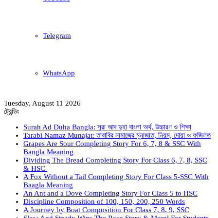
Telegram
WhatsApp
Tuesday, August 11 2026
ট্রেন্ডিং
Surah Ad Duha Bangla: সূরা আদ দুহা বাংলা অর্থ, উচ্চারণ ও শিক্ষা
Tarabi Namaz Munajat: তারাবির নামাজের মুনাজাত, নিয়ম, দোয়া ও ফজিলত
Grapes Are Sour Completing Story For 6, 7, 8 & SSC With
Bangla Meaning
Dividing The Bread Completing Story For Class 6, 7, 8, SSC
& HSC
A Fox Without a Tail Completing Story For Class 5-SSC With
Baagla Meaning
An Ant and a Dove Completing Story For Class 5 to HSC
Discipline Composition of 100, 150, 200, 250 Words
A Journey by Boat Composition For Class 7, 8, 9, SSC