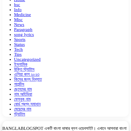
hsc
Info
Medicine
Misc
News
Paragraph
song lyrics
Sports
Status
Tech
Tips
Uncategorized
ইসলামিক
উক্তি স্ট্যাটাস
এশিয়া কাপ ২০২৩
কিসের জন্য বিখ্যাত
গার্মেন্টস
ছেলেদের নাম
নাম আইডিয়া
ফেসবুক নাম
বোর্ড প্রশ্ন সমাধান
মেয়েদের নাম
স্ট্যাটাস
BANGLABLOGSPOT একটি বাংলা ভাষার ব্লগ ওয়েবসাইট। এখানে আপনারা বাংলা