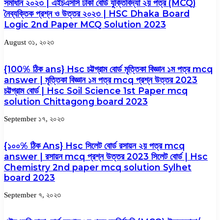
সমাধান ২০২৩ | এইচএসসি ঢাকা বোর্ড যুক্তিবিদ্যা ২য় পত্র (MCQ)
নৈব্যক্তিক প্রশ্ন ও উত্তর ২০২৩ | HSC Dhaka Board
Logic 2nd Paper MCQ Solution 2023
August ৩১, ২০২৩
{100% ঠিক ans} Hsc চট্টগ্রাম বোর্ড মৃত্তিকা বিজ্ঞান ১ম পত্র mcq
answer | মৃত্তিকা বিজ্ঞান ১ম পত্র mcq প্রশ্ন উত্তর 2023
চট্টগ্রাম বোর্ড | Hsc Soil Science 1st Paper mcq
solution Chittagong board 2023
September ১৭, ২০২৩
{১০০% ঠিক Ans} Hsc সিলেট বোর্ড রসায়ন ২য় পত্র mcq
answer | রসায়ন mcq প্রশ্ন উত্তর 2023 সিলেট বোর্ড | Hsc
Chemistry 2nd paper mcq solution Sylhet
board 2023
September ৭, ২০২৩