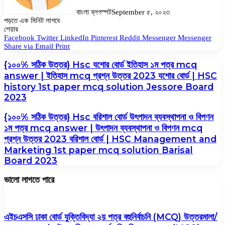
বাংলা ব্লগস্পট
September ৫, ২০২৩
পড়তে এক মিনিট লাগবে
Facebook
Twitter
LinkedIn
Pinterest
Messenger
Messenger
WhatsApp
শেয়ার
Facebook
Twitter
LinkedIn
Pinterest
Reddit
Messenger
Messenger
Share via Email
Print
{১০০% সঠিক উত্তর} Hsc যশোর বোর্ড ইতিহাস ১ম পত্র mcq
answer | ইতিহাস mcq প্রশ্ন উত্তর 2023 যশোর বোর্ড | HSC
history 1st paper mcq solution Jessore Board
2023
{১০০% সঠিক উত্তর} Hsc বরিশাল বোর্ড উৎপাদন ব্যবস্থাপনা ও বিপণন
১ম পত্র mcq answer | উৎপাদন ব্যবস্থাপনা ও বিপণন mcq
প্রশ্ন উত্তর 2023 বরিশাল বোর্ড | HSC Management and
Marketing 1st paper mcq solution Barisal
Board 2023
ভালো লাগতে পারে
এইচএসসি ঢাকা বোর্ড যুক্তিবিদ্যা ২য় পত্র বহুনির্বাচনি (MCQ) উত্তরমালা/