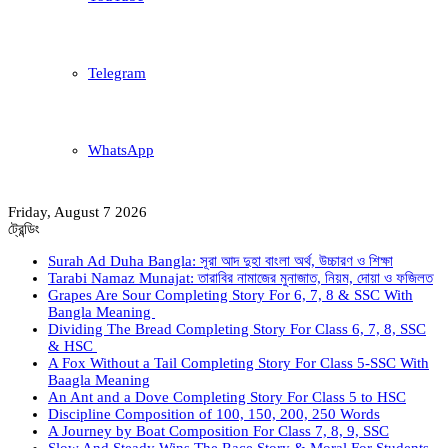
Telegram
WhatsApp
Friday, August 7 2026
ট্রেন্ডিং
Surah Ad Duha Bangla: সূরা আদ দুহা বাংলা অর্থ, উচ্চারণ ও শিক্ষা
Tarabi Namaz Munajat: তারাবির নামাজের মুনাজাত, নিয়ম, দোয়া ও ফজিলত
Grapes Are Sour Completing Story For 6, 7, 8 & SSC With
Bangla Meaning
Dividing The Bread Completing Story For Class 6, 7, 8, SSC
& HSC
A Fox Without a Tail Completing Story For Class 5-SSC With
Baagla Meaning
An Ant and a Dove Completing Story For Class 5 to HSC
Discipline Composition of 100, 150, 200, 250 Words
A Journey by Boat Composition For Class 7, 8, 9, SSC