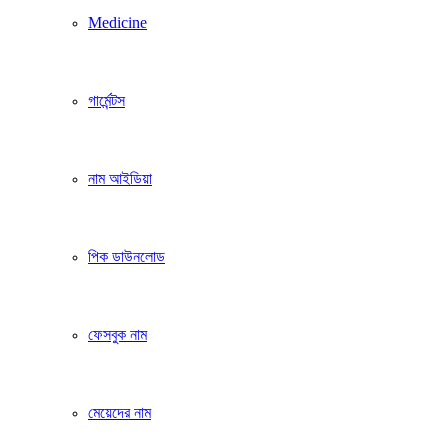
Medicine
গার্মেন্টস
নাম আইডিয়া
পিক ডাউনলোড
ফেসবুক নাম
মেয়েদের নাম