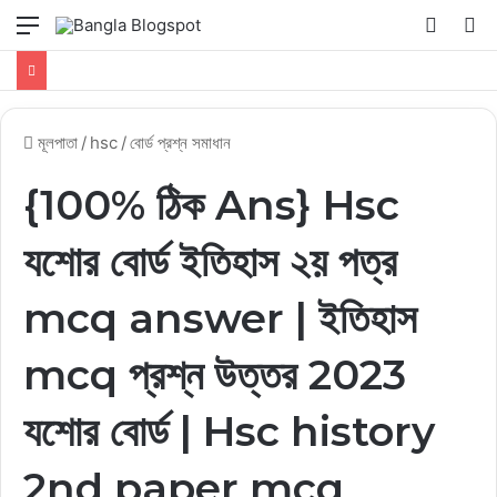
মেনু
Switch
কি
skin
সার্
কর
মূলপাতা
/
hsc
/
বোর্ড প্রশ্ন সমাধান
{100% ঠিক Ans} Hsc
যশোর বোর্ড ইতিহাস ২য় পত্র
mcq answer | ইতিহাস
mcq প্রশ্ন উত্তর 2023
যশোর বোর্ড | Hsc history
2nd paper mcq