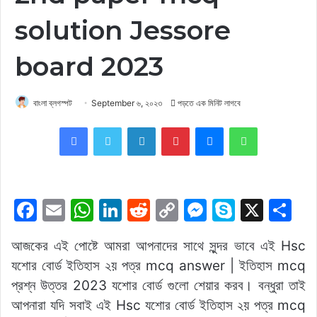
solution Jessore
board 2023
বাংলা ব্লগস্পট
September ৬, ২০২৩
পড়তে এক মিনিট লাগবে
Facebook
Twitter
LinkedIn
Pinterest
Messenger
WhatsApp
F
E
W
Li
R
C
M
S
X
S
a
m
h
n
e
o
e
k
h
আজকের এই পোষ্টে আমরা আপনাদের সাথে সুন্দর ভাবে এই Hsc
c
ai
at
k
d
p
s
y
ar
যশোর বোর্ড ইতিহাস ২য় পত্র mcq answer | ইতিহাস mcq
e
l
s
e
di
y
s
p
e
প্রশ্ন উত্তর 2023 যশোর বোর্ড গুলো শেয়ার করব। বন্ধুরা তাই
b
A
dI
t
Li
e
e
আপনারা যদি সবাই এই Hsc যশোর বোর্ড ইতিহাস ২য় পত্র mcq