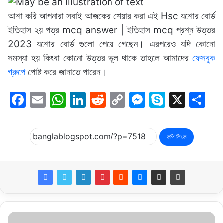
আশা করি আপনারা সবাই আজকের শেয়ার করা এই Hsc যশোর বোর্ড
ইতিহাস ২য় পত্র mcq answer | ইতিহাস mcq প্রশ্ন উত্তর
2023 যশোর বোর্ড গুলো পেয়ে গেছেন। এরপরেও যদি কোনো
সমস্যা হয় কিংবা কোনো উত্তর ভূল থাকে তাহলে আমাদের
ফেসবুক
গ্রুপে
পোষ্ট করে জানাতে পারেন।
F
E
W
Li
R
C
M
S
X
S
a
m
h
n
e
o
e
k
h
c
ai
at
k
d
p
s
y
ar
কপি লিংক
e
l
s
e
di
y
s
p
e
b
A
dI
t
Li
e
e
o
p
n
n
n
o
p
k
g
k
er