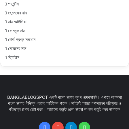
গার্মেন্টস
ছেলেদের নাম
নাম আইডিয়া
ফেসবুক নাম
বোর্ড প্রশ্ন সমাধান
মেয়েদের নাম
স্ট্যাটাস
BANGLABLOGSPOT একটি বাংলা ভাষার ব্লগ ওয়েবসাইট। এখানে আপনারা
বাংলা ভাষায় বিভিন্ন ধরনের আর্টিকেল পাবেন। সাইটটি আমরা যথাসম্ভব পরিষ্কার ও
পরিচ্ছন্ন রাখার চেষ্টা করব। আমাদের কন্টেন্ট গুলো ভালো লাগলে কমেন্ট করে জানাবেন
Facebook
YouTube
Telegram
WhatsApp