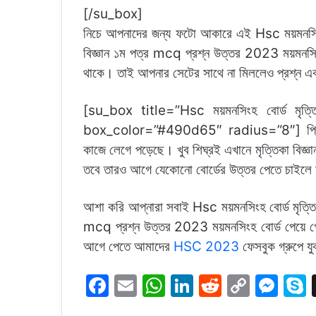
[/su_box]
নিচে আপনাদের জন্য ফটো আকারে এই Hsc ময়মনসিংহ 
বিজ্ঞান ১ম পত্র mcq প্রশ্ন উত্তর 2023 ময়মনসিং
থাকে। তাই আপনার সেটের সাথে না মিললেও প্রশ্ন এ
[su_box title=”Hsc ময়মনসিংহ বোর্ড মৃত্
box_color=”#490d65″ radius=”8″] প্রিয় শিক
কাজে লেগে পড়েছে। খুব শিঘ্রই এখানে মৃত্তিকা বিজ
তবে তারও আগে যেকোনো বোর্ডের উত্তর পেতে চাইল
আশা করি আপ্নারা সবাই Hsc ময়মনসিংহ বোর্ড মৃত্তি
mcq প্রশ্ন উত্তর 2023 ময়মনসিংহ বোর্ড পেয়ে গে
আগে পেতে আমাদের
HSC 2023
ফেসবুক গ্রুপে য
F
E
W
Li
R
C
M
a
m
h
n
e
o
e