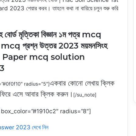
23 শেয়ার করব। তাহলে কথা না বারিয়ে চলুন শুরু করি
র্ড মৃত্তিকা বিজ্ঞান ১ম পত্র mcq
ত্র mcq প্রশ্ন উত্তর 2023 ময়মনসিংহ
1st Paper mcq solution
3
একবার কোনো লেখায় ক্লিক
=”#0f0f10″ radius=”5″]
ে ফিরে এসে আবার ক্লিক করুন।
[/su_note]
ft” box_color=”#1910c2″ radius=”8″]
q answer 2023 দেখে নিন