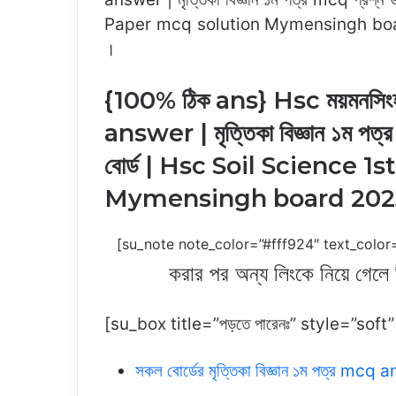
o
p
n
n
n
Paper mcq solution Mymensingh board 20
o
p
k
g
।
k
er
{100% ঠিক ans} Hsc ময়মনসিংহ বো
answer | মৃত্তিকা বিজ্ঞান ১ম প
বোর্ড | Hsc Soil Science 
Mymensingh board 202
[su_note note_color=”#fff924″ text_color
করার পর অন্য লিংকে নিয়ে গেল
[su_box title=”পড়তে পারেনঃ” style=”so
সকল বোর্ডের মৃত্তিকা বিজ্ঞান ১ম পত্র mc