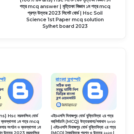
পত্র mcq answer | মৃত্তিকা বিজ্ঞান ১ম পত্র mcq
প্রশ্ন উত্তর 2023 সিলেট বোর্ড | Hsc Soil
Science 1st Paper mcq solution
Sylhet board 2023
s} Hsc ময়মনসিংহ বোর্ড
এইচএসসি দিনাজপুর বোর্ড যুক্তিবিদ্যা ২য় পত্র
ও ব্যবস্থাপনা ১ম পত্র mcq
বহুনির্বাচনি (MCQ) উত্তরমালা/সমাধান ২০২৩
ায় সংগঠন ও ব্যবস্থাপনা ১ম
| এইচএসসি দিনাজপুর বোর্ড যুক্তিবিদ্যা ২য় পত্র
্ন উত্তর 2023 ময়মনসিংহ
(MCQ) নৈব্যক্তিক প্রশ্ন ও উত্তর ২০২৩ |