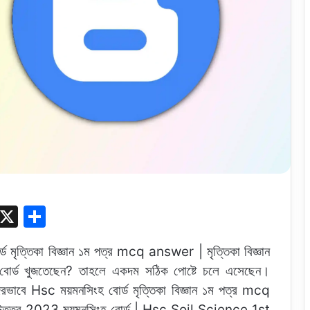
S
X
S
k
h
মৃত্তিকা বিজ্ঞান ১ম পত্র mcq answer | মৃত্তিকা বিজ্ঞান
y
ar
োর্ড খুজতেছেন? তাহলে একদম সঠিক পোষ্টে চলে এসেছেন।
p
e
্দরভাবে Hsc ময়মনসিংহ বোর্ড মৃত্তিকা বিজ্ঞান ১ম পত্র mcq
e
্ন উত্তর 2023 ময়মনসিংহ বোর্ড | Hsc Soil Science 1st