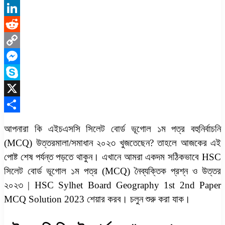
WhatsApp
LinkedIn
Reddit
Copy
Link
Messenger
Skype
X
Share
আপনারা কি এইচএসসি সিলেট বোর্ড ভূগোল ১ম পত্র বহুনির্বাচনি
(MCQ) উত্তরমালা/সমাধান ২০২৩ খুজতেছেন? তাহলে আজকের এই
পোষ্ট শেষ পর্যন্ত পড়তে থাকুন। এখানে আমরা একদম সঠিকভাবে HSC
সিলেট বোর্ড ভূগোল ১ম পত্র (MCQ) নৈব্যক্তিক প্রশ্ন ও উত্তর
২০২৩ | HSC Sylhet Board Geography 1st 2nd Paper
MCQ Solution 2023 শেয়ার করব। চলুন শুরু করা যাক।