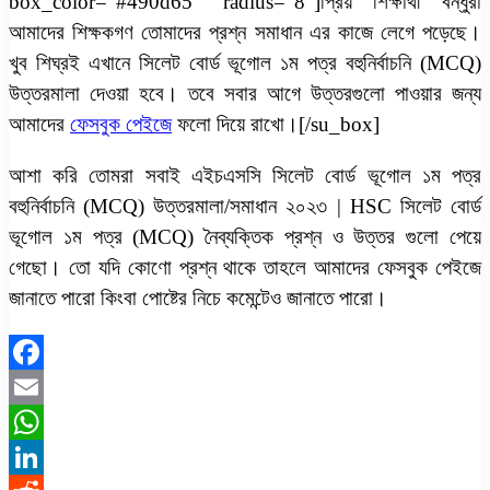
box_color=”#490d65″ radius=”8″]প্রিয় শিক্ষার্থী বন্ধুরা
আমাদের শিক্ষকগণ তোমাদের প্রশ্ন সমাধান এর কাজে লেগে পড়েছে।
খুব শিঘ্রই এখানে সিলেট বোর্ড ভূগোল ১ম পত্র বহুনির্বাচনি (MCQ)
উত্তরমালা দেওয়া হবে। তবে সবার আগে উত্তরগুলো পাওয়ার জন্য
আমাদের
ফেসবুক পেইজে
ফলো দিয়ে রাখো।[/su_box]
আশা করি তোমরা সবাই এইচএসসি সিলেট বোর্ড ভূগোল ১ম পত্র
বহুনির্বাচনি (MCQ) উত্তরমালা/সমাধান ২০২৩ | HSC সিলেট বোর্ড
ভূগোল ১ম পত্র (MCQ) নৈব্যক্তিক প্রশ্ন ও উত্তর গুলো পেয়ে
গেছো। তো যদি কোণো প্রশ্ন থাকে তাহলে আমাদের ফেসবুক পেইজে
জানাতে পারো কিংবা পোষ্টের নিচে কমেন্টেও জানাতে পারো।
Facebook
Email
WhatsApp