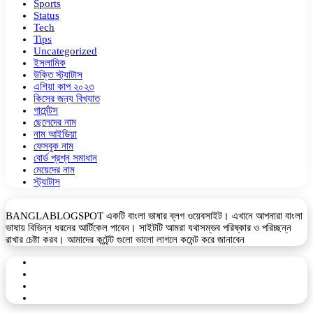
Sports
Status
Tech
Tips
Uncategorized
ইসলামিক
উক্তি স্ট্যাটাস
এশিয়া কাপ ২০২৩
কিসের জন্য বিখ্যাত
গার্মেন্টস
ছেলেদের নাম
নাম আইডিয়া
ফেসবুক নাম
বোর্ড প্রশ্ন সমাধান
মেয়েদের নাম
স্ট্যাটাস
BANGLABLOGSPOT একটি বাংলা ভাষার ব্লগ ওয়েবসাইট। এখানে আপনারা বাংলা
ভাষায় বিভিন্ন ধরনের আর্টিকেল পাবেন। সাইটটি আমরা যথাসম্ভব পরিষ্কার ও পরিচ্ছন্ন
রাখার চেষ্টা করব। আমাদের কন্টেন্ট গুলো ভালো লাগলে কমেন্ট করে জানাবেন
Facebook
YouTube
Telegram
WhatsApp