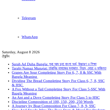
Telegram
WhatsApp
Saturday, August 8 2026
ট্রেন্ডিং
Surah Ad Duha Bangla: সূরা আদ দুহা বাংলা অর্থ, উচ্চারণ ও শিক্ষা
Tarabi Namaz Munajat: তারাবির নামাজের মুনাজাত, নিয়ম, দোয়া ও ফজিলত
Grapes Are Sour Completing Story For 6, 7, 8 & SSC With
Bangla Meaning
Dividing The Bread Completing Story For Class 6, 7, 8, SSC
& HSC
A Fox Without a Tail Completing Story For Class 5-SSC With
Baagla Meaning
An Ant and a Dove Completing Story For Class 5 to HSC
Discipline Composition of 100, 150, 200, 250 Words
A Journey by Boat Composition For Class 7, 8, 9, SSC