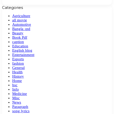
Categories
Agriculture
all movie
Automotive
Bangla ২nd
Beauty
Book Pdf
caption
Education
English blog
Entertainment
Esports
fashion
General
Health
History
Home
hsc
Info
Medicine
Misc
News
Paragraph
song lyrics