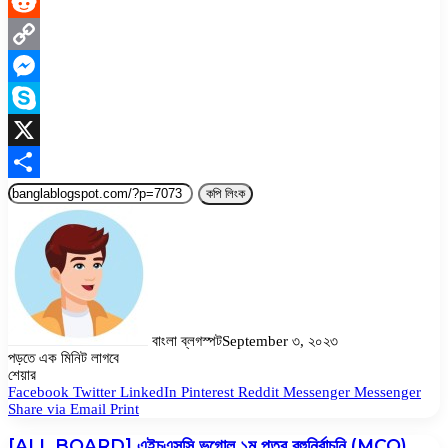
LinkedIn
Reddit
Copy
Link
Messenger
Skype
X
Share
কপি লিংক
বাংলা ব্লগস্পট
September ৩, ২০২৩
পড়তে এক মিনিট লাগবে
Facebook
Twitter
LinkedIn
Pinterest
Messenger
Messenger
WhatsApp
শেয়ার
Facebook
Twitter
LinkedIn
Pinterest
Reddit
Messenger
Messenger
Share via Email
Print
[ALL BOARD] এইচএসসি ভূগোল ১ম পত্র বহুনির্বাচনি (MCQ)