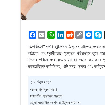
F
E
W
Li
R
C
M
a
m
h
n
e
o
e
“অপরিচিতা” গল্পটি রবীন্দ্রনাথ ঠাকুরের সাহিত্য জগত
c
ai
at
k
d
p
s
কাঠামো এবং স্বাধীনতার প্রশ্নকে গভীরভাবে তুলে ধর
e
l
s
e
di
y
s
নিজস্ব পরিচয় ধরে রাখতে গোপন থেকে যায় এবং পুর
b
A
dI
t
Li
e
মনস্তাত্ত্বিক কাহিনি নয়; এটি সময়, সমাজ এবং ব্যক্তিসত
o
p
n
n
n
o
p
k
g
সূচি পত্র দেখুন
k
er
গল্পের সামগ্রিক ধারণা
সৃজনশীল প্রশ্নের গুরুত্ব
নমুনা সৃজনশীল প্রশ্ন ও উত্তর কাঠামো