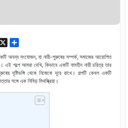
S
X
S
k
h
ে একটি অনন্য সংযোজন, যা নারী-পুরুষের সম্পর্ক, সমাজের আরোপিত
y
ar
ে। এই গল্পে আমরা দেখি, কিভাবে একটি নামহীন নারী চরিত্র তার
p
e
ুষের দৃষ্টিভঙ্গি থেকে নিজেকে দূরে রাখে। গল্পটি কেবল একটি
e
্তার সঙ্গে এক নিবিড় মিথস্ক্রিয়া।