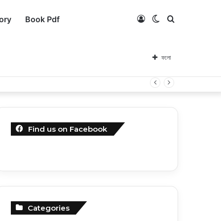
Log
Switch
কি
ory
Book Pdf
In
skin
সার্চ
ফলো
করবেন?
Find us on Facebook
Categories