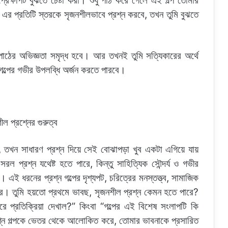
রেক্ষাপট বুঝতে চেষ্টা করা। শুধু পাঠ করে গেলে এই গল্প তোমার
ি এর প্রতিটি স্তরকে সৃজনশীলভাবে প্রশ্ন করবে, তখন তুমি বুঝতে
।
াঠের অভিজ্ঞতা সমৃদ্ধ হবে। আর তখনই তুমি সত্যিকারের অর্থে
গল্পের গভীর উপলব্ধি অর্জন করতে পারবে।
, তখন সাধারণ প্রশ্ন দিয়ে সেই বোঝাপড়া খুব একটা এগিয়ে যায়
ল প্রশ্ন যথেষ্ট হতে পারে, কিন্তু সাহিত্যিক সৌন্দর্য ও গভীর
এই ধরনের প্রশ্ন গল্পের দৃশ্যপট, চরিত্রের মনস্তত্ত্ব, সামাজিক
 করে। তুমি হয়তো প্রথমে ভাবছ, সৃজনশীল প্রশ্ন কেমন হতে পারে?
ে প্রতিক্রিয়া দেখাল?” কিংবা “গল্পের এই বিশেষ সংলাপটি কি
রশ্ন গল্পকে ভেতর থেকে আলোকিত করে, তোমার ভাবনাকে প্রসারিত