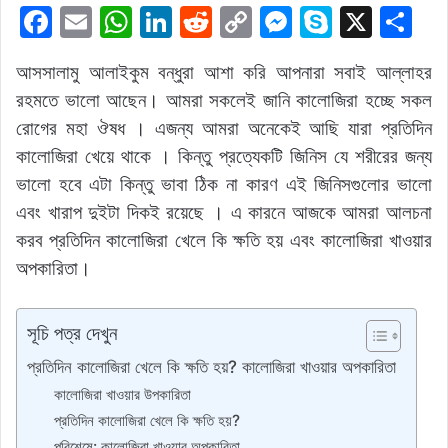
F
E
W
Li
R
C
M
S
X
S
a
m
h
n
e
o
e
k
h
আসসালামু আলাইকুম বন্ধুরা আশা করি আপনারা সবাই আল্লাহর
c
ai
at
k
d
p
s
y
ar
রহমতে ভালো আছেন। আমরা সকলেই জানি কালোজিরা হচ্ছে সকল
e
l
s
e
di
y
s
p
e
রোগের মহা ঔষধ । এজন্য আমরা অনেকেই আছি যারা প্রতিদিন
b
A
dI
t
Li
e
e
কালোজিরা খেয়ে থাকে । কিন্তু প্রত্যেকটি জিনিস যে শরীরের জন্য
o
p
n
n
n
ভালো হবে এটা কিন্তু ভাবা ঠিক না কারণ এই জিনিসগুলোর ভালো
o
p
k
g
এবং খারাপ দুইটা দিকই রয়েছে । এ কারনে আজকে আমরা আলচনা
k
er
করব প্রতিদিন কালোজিরা খেলে কি ক্ষতি হয় এবং কালোজিরা খাওয়ার
অপকারিতা।
সূচি পত্র দেখুন
প্রতিদিন কালোজিরা খেলে কি ক্ষতি হয়? কালোজিরা খাওয়ার অপকারিতা
কালোজিরা খাওয়ার উপকারিতা
প্রতিদিন কালোজিরা খেলে কি ক্ষতি হয়?
পরিশেষে: কালোজিরা খাওয়ার অপকারিতা