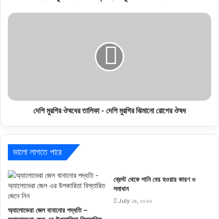
দেশি মুরগির ঔষধের তালিকা - দেশি মুরগির ঝিমানো রোগের ঔষধ
ভালো লাগতে পারে
ব্রেস্ট থেকে পানি বের হওয়ার কারণ ও
সমাধান
July ১৯, ২০২৩
অ্যালোভেরা জেল বানানোর পদ্ধতি –