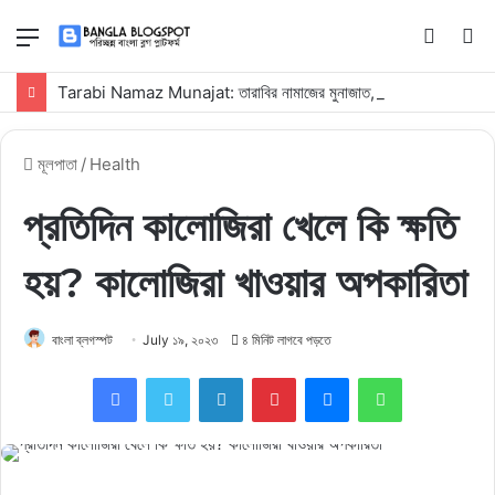
মেনু
Switch
কি
skin
সার্
Tarabi Namaz Munajat: তারাবির নামাজের মুনাজাত, নিয়ম, দোয়া ও ফজিলত
কর
মূলপাতা
/
Health
প্রতিদিন কালোজিরা খেলে কি ক্ষতি
হয়? কালোজিরা খাওয়ার অপকারিতা
বাংলা ব্লগস্পট
July ১৯, ২০২৩
৪ মিনিট লাগবে পড়তে
Facebook
Twitter
LinkedIn
Pinterest
Messenger
WhatsApp