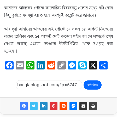
আমাদের আজকের পোস্টে আলোচিত বিষয়বস্তু গুলোর মধ্যে যদি কোন
কিছু বুঝতে সমস্যা হয় তাহলে অবশ্যই কমেন্ট করে জানাবেন।
আর হ্যা আমাদের আজকের এই পোস্টে যে সকল ১৫ আগস্ট নিহতদের
নামের তালিকা এবং ১৫ আগস্ট মোট কতজন শহীদ হন সে সম্পর্কে তথ্য
দেওয়া হয়েছে এগুলো সবগুলো উইকিপিডিয়া থেকে সংগ্রহ করা
হয়েছে।
F
E
W
Li
R
C
M
S
X
S
a
m
h
n
e
o
e
k
h
c
ai
at
k
d
p
s
y
ar
কপি লিংক
e
l
s
e
di
y
s
p
e
b
A
dI
t
Li
e
e
o
p
n
n
n
o
p
k
g