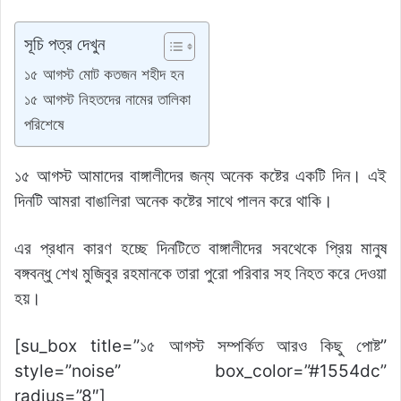
b
A
dI
t
Li
e
e
o
p
n
n
n
সূচি পত্র দেখুন
o
p
k
g
১৫ আগস্ট মোট কতজন শহীদ হন
k
er
১৫ আগস্ট নিহতদের নামের তালিকা
পরিশেষে
১৫ আগস্ট আমাদের বাঙ্গালীদের জন্য অনেক কষ্টের একটি দিন। এই
দিনটি আমরা বাঙালিরা অনেক কষ্টের সাথে পালন করে থাকি।
এর প্রধান কারণ হচ্ছে দিনটিতে বাঙ্গালীদের সবথেকে প্রিয় মানুষ
বঙ্গবন্ধু শেখ মুজিবুর রহমানকে তারা পুরো পরিবার সহ নিহত করে দেওয়া
হয়।
[su_box title=”১৫ আগস্ট সম্পর্কিত আরও কিছু পোষ্ট”
style=”noise” box_color=”#1554dc”
radius=”8″]