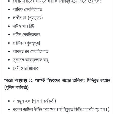
সেরনিয়াবাতের বাড়িতে যারা গু”লিবিদ্ধ হয়ে নিহত হয়েছিল:
আরিফ সেরনিয়াবাত
লক্ষীর মা (গৃহভৃত্য)
নাঈম খান রিন্টু
শহীদ সেরনিয়াবাত
পোটকা (গৃহভৃত্য)
আবদুর রব সেরনিয়াবাত
সুকান্ত আবদুল্লাহ বাবু
বেবী সেরনিয়াবাত
আরো অন্যান্য ১৫ আগস্ট নিহতদের নামের তালিকা: সিদ্দিকুর রহমান
(পুলিশ কর্মকর্তা)
সামছুল হক (পুলিশ কর্মকর্তা)
কর্নেল জামিল উদ্দিন আহমেদ (নবনিযুক্ত ডিজিএফআই প্রধান।)