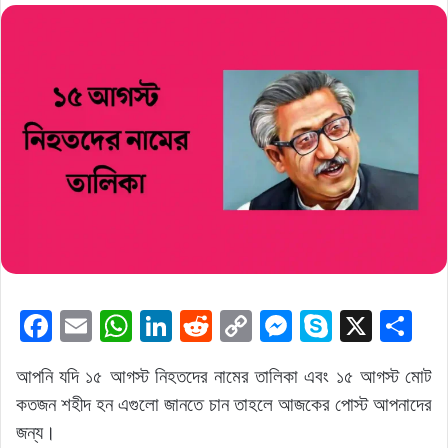
F
E
W
Li
R
C
M
S
X
S
a
m
h
n
e
o
e
k
h
আপনি যদি ১৫ আগস্ট নিহতদের নামের তালিকা এবং ১৫ আগস্ট মোট
c
ai
at
k
d
p
s
y
ar
কতজন শহীদ হন এগুলো জানতে চান তাহলে আজকের পোস্ট আপনাদের
e
l
s
e
di
y
s
p
e
জন্য।