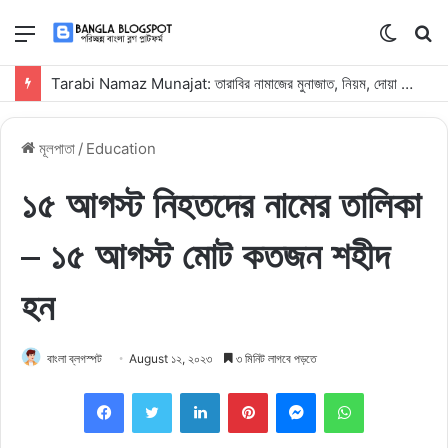
মেনু
Switch
কি
skin
সার্
Tarabi Namaz Munajat: তারাবির নামাজের মুনাজাত, নিয়ম, দোয়া ও ফজিলত
কর
মূলপাতা
/
Education
১৫ আগস্ট নিহতদের নামের তালিকা
– ১৫ আগস্ট মোট কতজন শহীদ
হন
বাংলা ব্লগস্পট
August ১২, ২০২৩
৩ মিনিট লাগবে পড়তে
Facebook
Twitter
LinkedIn
Pinterest
Messenger
WhatsApp