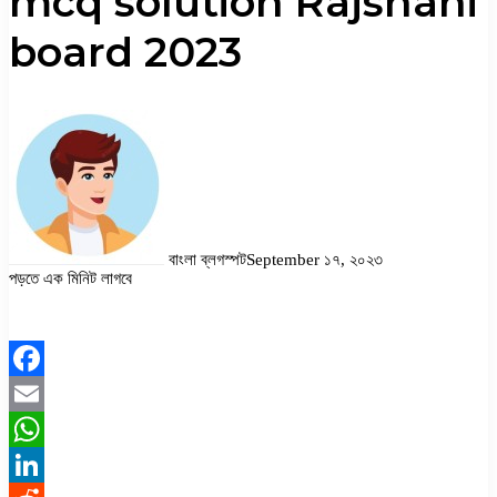
mcq solution Rajshahi
board 2023
বাংলা ব্লগস্পট
September ১৭, ২০২৩
পড়তে এক মিনিট লাগবে
Facebook
Twitter
LinkedIn
Pinterest
Messenger
Messenger
WhatsApp
Facebook
Email
WhatsApp