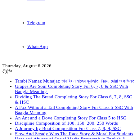
Telegram
WhatsApp
Thursday, August 6 2026
ট্রেন্ডিং
Tarabi Namaz Munajat: তারাবির নামাজের মুনাজাত, নিয়ম, দোয়া ও ফজিলত
Grapes Are Sour Completing Story For 6, 7, 8 & SSC With
Bangla Meaning
Dividing The Bread Completing Story For Class 6, 7, 8, SSC
& HSC
A Fox Without a Tail Completing Story For Class 5-SSC With
Baagla Meaning
An Ant and a Dove Completing Story For Class 5 to HSC
Discipline Composition of 100, 150, 200, 250 Words
A Journey by Boat Composition For Class 7, 8, 9, SSC
Slow And Steady Wins The Race Story & Moral For Students