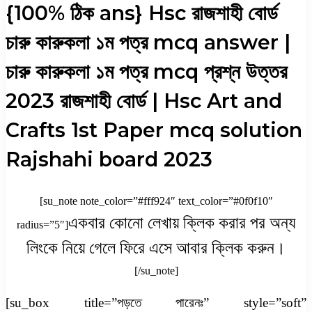
{100% ঠিক ans} Hsc রাজশাহী বোর্ড
চারু কারুকলা ১ম পত্র mcq answer |
চারু কারুকলা ১ম পত্র mcq প্রশ্ন উত্তর
2023 রাজশাহী বোর্ড | Hsc Art and
Crafts 1st Paper mcq solution
Rajshahi board 2023
[su_note note_color=”#fff924″ text_color=”#0f0f10″
একবার কোনো লেখায় ক্লিক করার পর অন্য
radius=”5″]
লিংকে নিয়ে গেলে ফিরে এসে আবার ক্লিক করুন।
[/su_note]
[su_box title=”পড়তে পারেনঃ” style=”soft”