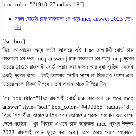
box_color=”#1910c2″ radius=”8″]
সকল বোর্ডের চারু কারুকলা ১ম পত্র mcq answer 2023 দেখে
নিন
[/su_box]
নিচে আপনাদের জন্য ফটো আকারে এই Hsc রাজশাহী বোর্ড চারু
কারুকলা ১ম পত্র mcq answer | চারু কারুকলা ১ম পত্র mcq প্রশ্ন
উত্তর 2023 রাজশাহী বোর্ড শেয়ার করা হলোঃ আর হ্যা প্রতিটা সেটেই
একই প্রশ্ন থাকে। তাই আপনার সেটের সাথে না মিললেও প্রশ্ন এবং
উত্তর গুলো ঠিকই মিলবে। তাই এখান থেকে মিলিয়ে নিন।
[su_box title=”Hsc রাজশাহী বোর্ড চারু কারুকলা ১ম পত্র mcq
answer” style=”soft” box_color=”#490d65″ radius=”8″]
প্রিয় শিক্ষার্থীরা আমাদের শিক্ষকগন তোমাদের প্রশ্ন সমাধান এর কাজে
লেগে পড়েছে। খুব শিঘ্রই এখানে চারু কারুকলা mcq প্রশ্ন উত্তর
2023 রাজশাহী বোর্ড যুক্ত করা হবে। তবে তারও আগে যেকোনো