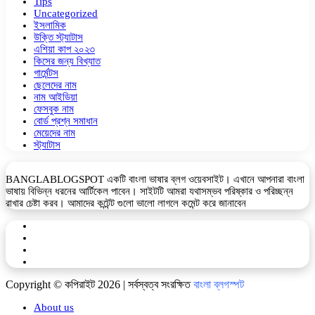
Tips
Uncategorized
ইসলামিক
উক্তি স্ট্যাটাস
এশিয়া কাপ ২০২৩
কিসের জন্য বিখ্যাত
গার্মেন্টস
ছেলেদের নাম
নাম আইডিয়া
ফেসবুক নাম
বোর্ড প্রশ্ন সমাধান
মেয়েদের নাম
স্ট্যাটাস
BANGLABLOGSPOT একটি বাংলা ভাষার ব্লগ ওয়েবসাইট। এখানে আপনারা বাংলা
ভাষায় বিভিন্ন ধরনের আর্টিকেল পাবেন। সাইটটি আমরা যথাসম্ভব পরিষ্কার ও পরিচ্ছন্ন
রাখার চেষ্টা করব। আমাদের কন্টেন্ট গুলো ভালো লাগলে কমেন্ট করে জানাবেন
Facebook
YouTube
Telegram
WhatsApp
Copyright © কপিরাইট 2026 | সর্বস্বত্ব সংরক্ষিত
বাংলা ব্লগস্পট
About us