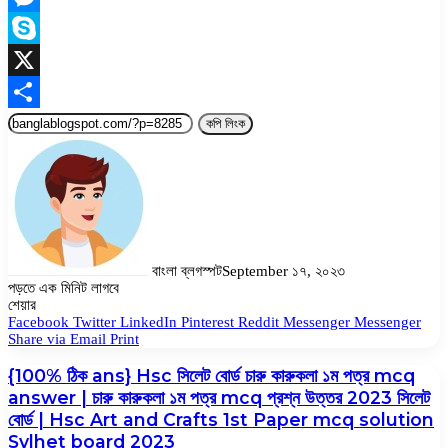
Link
Messenger
Skype
X
Share
কপি লিংক
বাংলা ব্লগস্পট
September ১৭, ২০২৩
পড়তে এক মিনিট লাগবে
Facebook
Twitter
LinkedIn
Pinterest
Messenger
Messenger
WhatsApp
শেয়ার
Facebook
Twitter
LinkedIn
Pinterest
Reddit
Messenger
Messenger
Share via Email
Print
{100% ঠিক ans} Hsc সিলেট বোর্ড চারু কারুকলা ১ম পত্র mcq
answer | চারু কারুকলা ১ম পত্র mcq প্রশ্ন উত্তর 2023 সিলেট
বোর্ড | Hsc Art and Crafts 1st Paper mcq solution
Sylhet board 2023