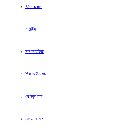
Medicine
গার্মেন্টস
নাম আইডিয়া
পিক ডাউনলোড
ফেসবুক নাম
মেয়েদের নাম