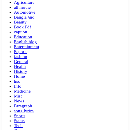
Agriculture
all movie
Automotive
Bangla ২nd
Beauty
Book Pdf
caption
Education
English blog
Entertainment
Esports
fashion
General
Health
History
Home
hsc
Info
Medicine
Misc
News
Paragraph
song lyrics
Sports
Status
Tech