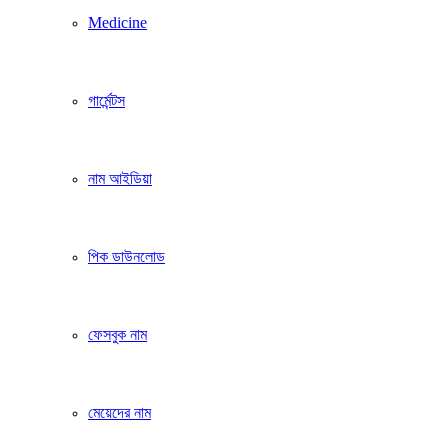
Medicine
গার্মেন্টস
নাম আইডিয়া
পিক ডাউনলোড
ফেসবুক নাম
মেয়েদের নাম