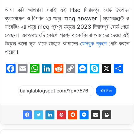
আশা করি আপনারা সবাই এই Hsc দিনাজপুর বোর্ড উৎপাদন
ব্যবস্থাপনা ও বিপণন ২য় পত্র mcq answer | ম্যানেজমেন্ট ও
মার্কেটিং ২য় পত্র mcq প্রশ্ন উত্তর 2023 দিনাজপুর বোর্ড পেয়ে
গেছেন। এরপরেও যদি কোণো প্রশ্ন থাকে কিংবা আমাদের দেওয়া এই
উত্তর গুলো ভুল থাকে তাহলে আমাদের
ফেসবুক গ্রুপে
পোষ্ট করতে
পারেন।
F
E
W
Li
R
C
M
S
X
S
a
m
h
n
e
o
e
k
h
c
ai
at
k
d
p
s
y
ar
কপি লিংক
e
l
s
e
di
y
s
p
e
b
A
dI
t
Li
e
e
o
p
n
n
n
o
p
k
g