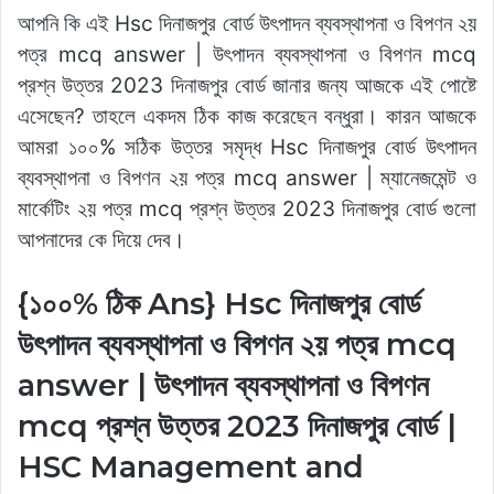
a
m
h
n
e
o
e
k
h
আপনি কি এই Hsc দিনাজপুর বোর্ড উৎপাদন ব্যবস্থাপনা ও বিপণন ২য়
c
ai
at
k
d
p
s
y
ar
পত্র mcq answer | উৎপাদন ব্যবস্থাপনা ও বিপণন mcq
e
l
s
e
di
y
s
p
e
প্রশ্ন উত্তর 2023 দিনাজপুর বোর্ড জানার জন্য আজকে এই পোষ্টে
b
A
dI
t
Li
e
e
এসেছেন? তাহলে একদম ঠিক কাজ করেছেন বন্ধুরা। কারন আজকে
o
p
n
n
n
আমরা ১০০% সঠিক উত্তর সমৃদ্ধ Hsc দিনাজপুর বোর্ড উৎপাদন
o
p
k
g
ব্যবস্থাপনা ও বিপণন ২য় পত্র mcq answer | ম্যানেজমেন্ট ও
k
er
মার্কেটিং ২য় পত্র mcq প্রশ্ন উত্তর 2023 দিনাজপুর বোর্ড গুলো
আপনাদের কে দিয়ে দেব।
{১০০% ঠিক Ans} Hsc দিনাজপুর বোর্ড
উৎপাদন ব্যবস্থাপনা ও বিপণন ২য় পত্র mcq
answer | উৎপাদন ব্যবস্থাপনা ও বিপণন
mcq প্রশ্ন উত্তর 2023 দিনাজপুর বোর্ড |
HSC Management and