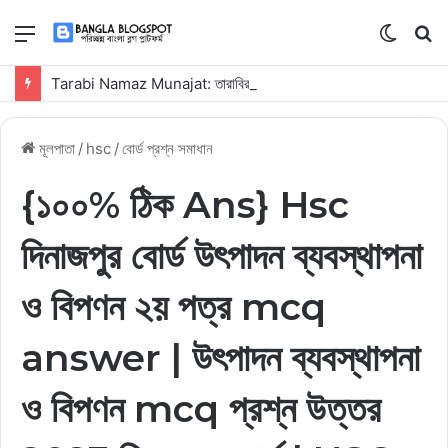
মেনু
Switch
কি
skin
সার্
Tarabi Namaz Munajat: তারাবির নামাজের মুনাজাত, নিয়ম, দোয়া ও ফজিলত
কর
মূলপাতা
/
hsc
/
বোর্ড প্রশ্ন সমাধান
{১০০% ঠিক Ans} Hsc
দিনাজপুর বোর্ড উৎপাদন ব্যবস্থাপনা
ও বিপণন ২য় পত্র mcq
answer | উৎপাদন ব্যবস্থাপনা
ও বিপণন mcq প্রশ্ন উত্তর