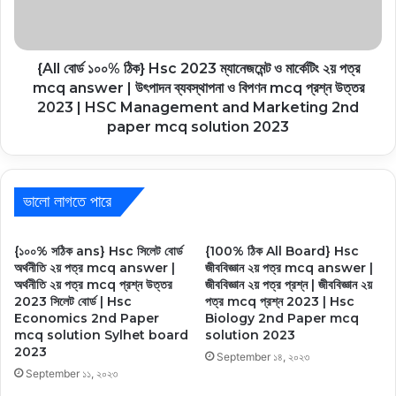
{All বোর্ড ১০০% ঠিক} Hsc 2023 ম্যানেজমেন্ট ও মার্কেটিং ২য় পত্র
mcq answer | উৎপাদন ব্যবস্থাপনা ও বিপণন mcq প্রশ্ন উত্তর
2023 | HSC Management and Marketing 2nd
paper mcq solution 2023
ভালো লাগতে পারে
{১০০% সঠিক ans} Hsc সিলেট বোর্ড
{100% ঠিক All Board} Hsc
অর্থনীতি ২য় পত্র mcq answer |
জীববিজ্ঞান ২য় পত্র mcq answer |
অর্থনীতি ২য় পত্র mcq প্রশ্ন উত্তর
জীববিজ্ঞান ২য় পত্র প্রশ্ন | জীববিজ্ঞান ২য়
2023 সিলেট বোর্ড | Hsc
পত্র mcq প্রশ্ন 2023 | Hsc
Economics 2nd Paper
Biology 2nd Paper mcq
mcq solution Sylhet board
solution 2023
2023
September ১৪, ২০২৩
September ১১, ২০২৩