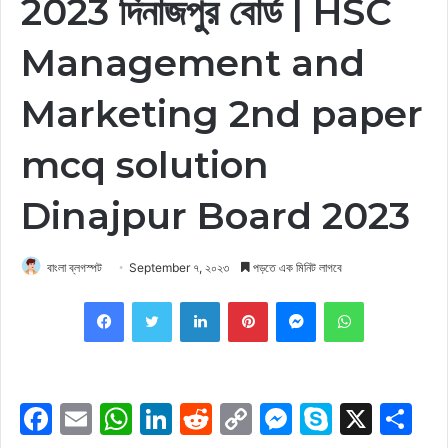
2023 দিনাজপুর বোর্ড | HSC
Management and
Marketing 2nd paper
mcq solution
Dinajpur Board 2023
বাংলা ব্লগস্পট
September ৭, ২০২৩
পড়তে এক মিনিট লাগবে
Facebook
Twitter
LinkedIn
Pinterest
Messenger
WhatsApp
F
E
W
Li
R
C
M
S
X
S