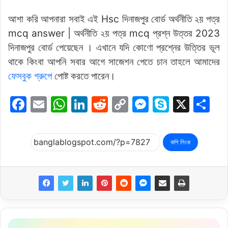
আশা করি আপনারা সবাই এই Hsc দিনাজপুর বোর্ড অর্থনীতি ২য় পত্র
mcq answer | অর্থনীতি ২য় পত্র mcq প্রশ্ন উত্তর 2023
দিনাজপুর বোর্ড পেয়েছেন । এখানে যদি কোণো প্রশ্নের উত্তির ভূল
থাকে কিংবা আপনি সবার আগে সাজেশন পেতে চান তাহলে আমাদের
ফেসবুক গ্রুপে
পোষ্ট করতে পারেন।
F
E
W
Li
R
C
M
S
X
S
a
m
h
n
e
o
e
k
h
c
ai
at
k
d
p
s
y
ar
কপি লিংক
e
l
s
e
di
y
s
p
e
b
A
dI
t
Li
e
e
o
p
n
n
n
o
p
k
g
k
er