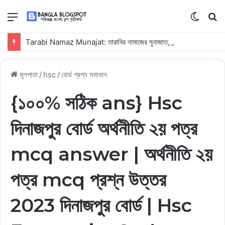
মেনু
Switch
কি
skin
সার্
Tarabi Namaz Munajat: তারাবির নামাজের মুনাজাত, নিয়ম, দোয়া ও ফজিলত
কর
মূলপাতা
/
hsc
/
বোর্ড প্রশ্ন সমাধান
{১০০% সঠিক ans} Hsc
দিনাজপুর বোর্ড অর্থনীতি ২য় পত্র
mcq answer | অর্থনীতি ২য়
পত্র mcq প্রশ্ন উত্তর
2023 দিনাজপুর বোর্ড | Hsc