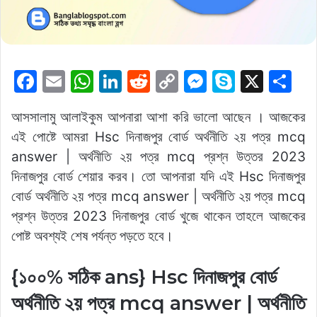
F
E
W
Li
R
C
M
S
X
S
a
m
h
n
e
o
e
k
h
আসসালামু আলাইকুম আপনারা আশা করি ভালো আছেন । আজকের
c
ai
at
k
d
p
s
y
ar
এই পোষ্টে আমরা Hsc দিনাজপুর বোর্ড অর্থনীতি ২য় পত্র mcq
e
l
s
e
di
y
s
p
e
answer | অর্থনীতি ২য় পত্র mcq প্রশ্ন উত্তর 2023
b
A
dI
t
Li
e
e
দিনাজপুর বোর্ড শেয়ার করব। তো আপনারা যদি এই Hsc দিনাজপুর
o
p
n
n
n
বোর্ড অর্থনীতি ২য় পত্র mcq answer | অর্থনীতি ২য় পত্র mcq
o
p
k
g
প্রশ্ন উত্তর 2023 দিনাজপুর বোর্ড খুজে থাকেন তাহলে আজকের
k
er
পোষ্ট অবশ্যই শেষ পর্যন্ত পড়তে হবে।
{১০০% সঠিক ans} Hsc দিনাজপুর বোর্ড
অর্থনীতি ২য় পত্র mcq answer | অর্থনীতি